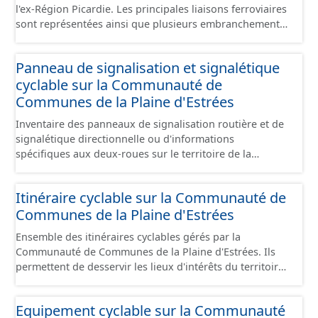
l'ex-Région Picardie. Les principales liaisons ferroviaires
sont représentées ainsi que plusieurs embranchements
particuliers permettant de desservir notamment de
grandes zones d'activité. Certaines voies représentées
Panneau de signalisation et signalétique
sont désaffectées mais sont toujours physiquement
cyclable sur la Communauté de
présentes sur le terrain.
Communes de la Plaine d'Estrées
Inventaire des panneaux de signalisation routière et de
signalétique directionnelle ou d'informations
spécifiques aux deux-roues sur le territoire de la
Communauté de Communes de la Plaine d'Estrées. Cette
donnée s'appuie sur le référentiel de panneaux (PANO)
Itinéraire cyclable sur la Communauté de
en cours de réalisation. Cet inventaire est en cours, la
Communes de la Plaine d'Estrées
donnée n'est donc pas exhaustive.
Ensemble des itinéraires cyclables gérés par la
Communauté de Communes de la Plaine d'Estrées. Ils
permettent de desservir les lieux d'intérêts du territoire
de courte ou moyenne distance destiné aux cyclistes
(pôle économique, éducatif, sites touristiques, etc.) dans
Equipement cyclable sur la Communauté
de bonnes conditions. Ils peuvent emprunter tout type