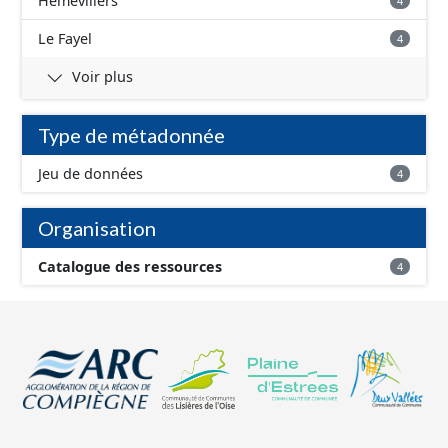
Hémévillers
4
Le Fayel
4
Voir plus
Type de métadonnée
Jeu de données
4
Organisation
Catalogue des ressources
4