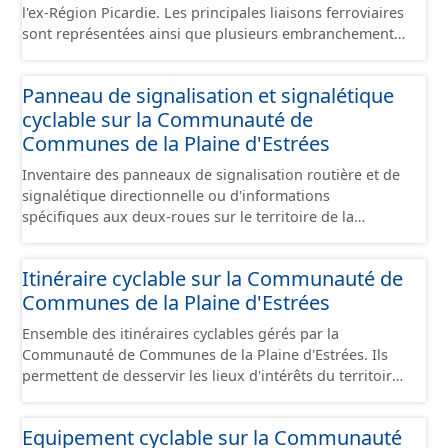
l'ex-Région Picardie. Les principales liaisons ferroviaires
sont représentées ainsi que plusieurs embranchements
particuliers permettant de desservir notamment de
grandes zones d'activité. Certaines voies représentées
Panneau de signalisation et signalétique
sont désaffectées mais sont toujours physiquement
cyclable sur la Communauté de
présentes sur le terrain.
Communes de la Plaine d'Estrées
Inventaire des panneaux de signalisation routière et de
signalétique directionnelle ou d'informations
spécifiques aux deux-roues sur le territoire de la
Communauté de Communes de la Plaine d'Estrées. Cette
donnée s'appuie sur le référentiel de panneaux (PANO)
Itinéraire cyclable sur la Communauté de
en cours de réalisation. Cet inventaire est en cours, la
Communes de la Plaine d'Estrées
donnée n'est donc pas exhaustive.
Ensemble des itinéraires cyclables gérés par la
Communauté de Communes de la Plaine d'Estrées. Ils
permettent de desservir les lieux d'intérêts du territoire
de courte ou moyenne distance destiné aux cyclistes
(pôle économique, éducatif, sites touristiques, etc.) dans
Equipement cyclable sur la Communauté
de bonnes conditions. Ils peuvent emprunter tout type