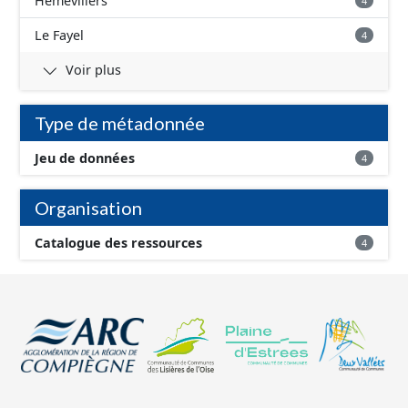
Hémévillers
4
Le Fayel
4
Voir plus
Type de métadonnée
Jeu de données
4
Organisation
Catalogue des ressources
4