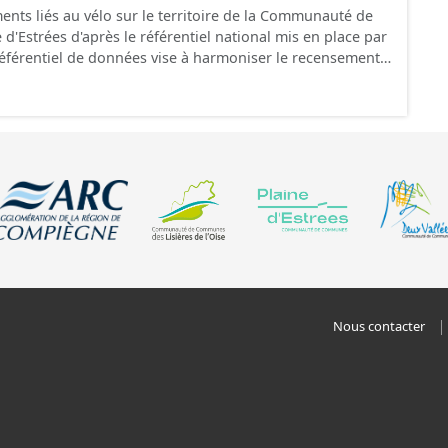
ents liés au vélo sur le territoire de la Communauté de
 uniquement les
'Estrées d'après le référentiel national mis en place par
"en service", "en travaux" ou "provisoire".
 référentiel de données vise à harmoniser le recensement
s infrastructures. Il comprend également la localisation
epos (autre fiche de métadonnée). Cette information est
u stationnement cyclable. Pour une meilleure
mations, les données visibles pour les utilisateurs de "Ma
e visualisation) est uniquement celles des équipements
revanche, le fichier à télécharger depuis cette fiche
ipements, y compris les stationnements pour répondre
 travaux" ou "provisoire".
Nous contacter