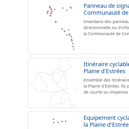
Panneau de signal
Communauté de C
Inventaire des panneaux
directionnelle ou d'inf
la Communauté de Comm
le référentiel de panne
cours, la donnée n'est
Itinéraire cycla
Plaine d'Estrées
Ensemble des itinérai
la Plaine d'Estrées. Ils permettent de desservir les lieux d'intérêts du territoire
de courte ou moyenne d
éducatif, sites tourist
emprunter tout type de v
trafic motorisé, et en m
piétonne, bandes cyclables ou j
Equipement cyc
pas des aménagements
la Plaine d'Estré
diverses et parfois il