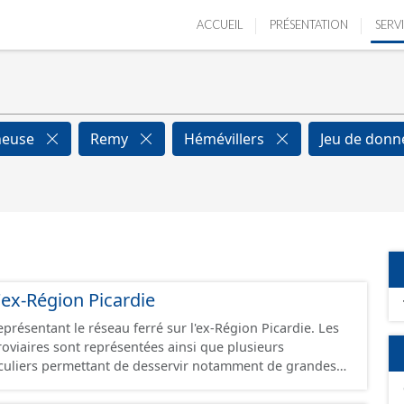
ACCUEIL
PRÉSENTATION
SERV
neuse
Remy
Hémévillers
Jeu de don
'ex-Région Picardie
eprésentant le réseau ferré sur l'ex-Région Picardie. Les
rroviaires sont représentées ainsi que plusieurs
uliers permettant de desservir notamment de grandes
ines voies représentées sont désaffectées mais sont
présentes sur le terrain.