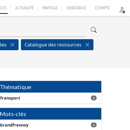
ICES
ACTUALITÉ
PARTAGE
ASSISTANCE
COMPTE
nées
Catalogue des ressources
Thématique
Transport
4
Mots-clés
Grandfresnoy
4