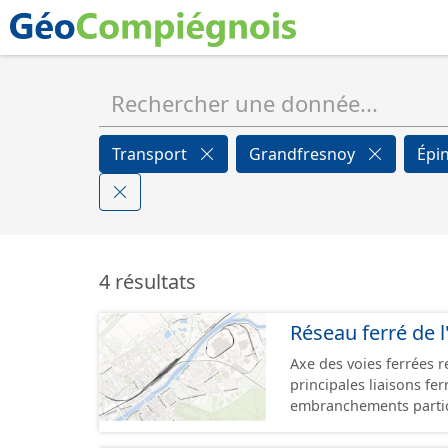
Transport
Grandfresnoy
Épi
4 résultats
Réseau ferré de l
Axe des voies ferrées r
principales liaisons fe
embranchements partic
zones d'activité. Certa
toujours physiquement 