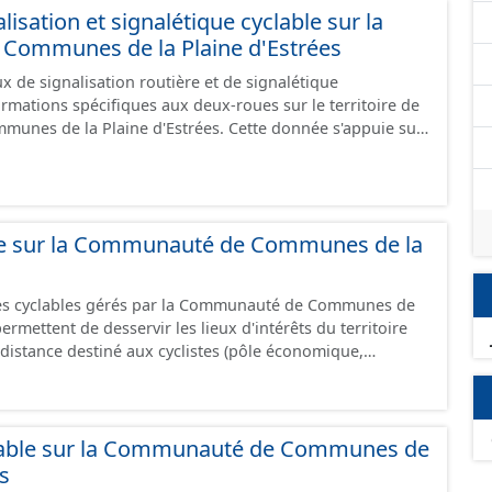
isation et signalétique cyclable sur la
ommunes de la Plaine d'Estrées
 de signalisation routière et de signalétique
ormations spécifiques aux deux-roues sur le territoire de
unes de la Plaine d'Estrées. Cette donnée s'appuie sur
aux (PANO) en cours de réalisation. Cet inventaire est en
 donc pas exhaustive.
ble sur la Communauté de Communes de la
res cyclables gérés par la Communauté de Communes de
istance destiné aux cyclistes (pôle économique,
iques, etc.) dans de bonnes conditions. Ils peuvent
oies sécurisées : voie verte, piste cyclable, voie à faible
ilieu urbain : zone 30, couloir partagé avec les bus, aire
alonnement sur chaussée. Les itinéraires ne sont
lable sur la Communauté de Communes de
 mais une succession d’aménagements de natures
es
s peuvent emprunter des tronçons de voies non aménagés