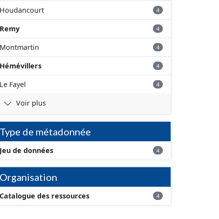
Houdancourt
4
Remy
4
Montmartin
4
Hémévillers
4
Le Fayel
4
Voir plus
Type de métadonnée
Jeu de données
4
Organisation
Catalogue des ressources
4