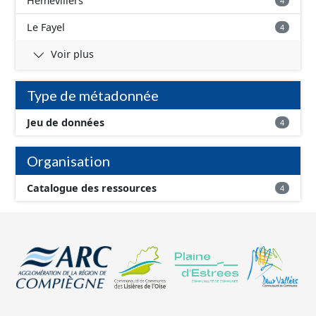
Hémévillers
4
Le Fayel
4
Voir plus
Type de métadonnée
Jeu de données
4
Organisation
Catalogue des ressources
4