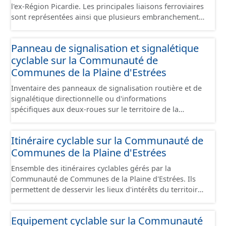
l'ex-Région Picardie. Les principales liaisons ferroviaires
sont représentées ainsi que plusieurs embranchements
particuliers permettant de desservir notamment de
grandes zones d'activité. Certaines voies représentées
Panneau de signalisation et signalétique
sont désaffectées mais sont toujours physiquement
cyclable sur la Communauté de
présentes sur le terrain.
Communes de la Plaine d'Estrées
Inventaire des panneaux de signalisation routière et de
signalétique directionnelle ou d'informations
spécifiques aux deux-roues sur le territoire de la
Communauté de Communes de la Plaine d'Estrées. Cette
donnée s'appuie sur le référentiel de panneaux (PANO)
Itinéraire cyclable sur la Communauté de
en cours de réalisation. Cet inventaire est en cours, la
Communes de la Plaine d'Estrées
donnée n'est donc pas exhaustive.
Ensemble des itinéraires cyclables gérés par la
Communauté de Communes de la Plaine d'Estrées. Ils
permettent de desservir les lieux d'intérêts du territoire
de courte ou moyenne distance destiné aux cyclistes
(pôle économique, éducatif, sites touristiques, etc.) dans
Equipement cyclable sur la Communauté
de bonnes conditions. Ils peuvent emprunter tout type