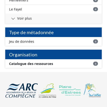
Hémévillers
4
Le Fayel
4
Voir plus
Type de métadonnée
Jeu de données
4
Organisation
Catalogue des ressources
4