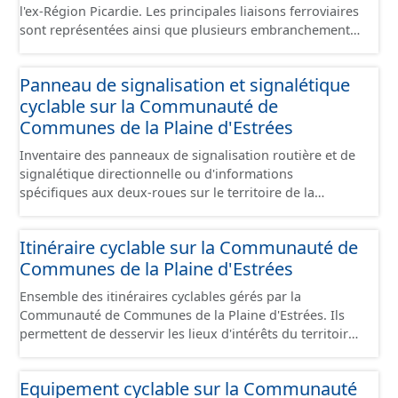
l'ex-Région Picardie. Les principales liaisons ferroviaires
sont représentées ainsi que plusieurs embranchements
particuliers permettant de desservir notamment de
grandes zones d'activité. Certaines voies représentées
Panneau de signalisation et signalétique
sont désaffectées mais sont toujours physiquement
cyclable sur la Communauté de
présentes sur le terrain.
Communes de la Plaine d'Estrées
Inventaire des panneaux de signalisation routière et de
signalétique directionnelle ou d'informations
spécifiques aux deux-roues sur le territoire de la
Communauté de Communes de la Plaine d'Estrées. Cette
donnée s'appuie sur le référentiel de panneaux (PANO)
Itinéraire cyclable sur la Communauté de
en cours de réalisation. Cet inventaire est en cours, la
Communes de la Plaine d'Estrées
donnée n'est donc pas exhaustive.
Ensemble des itinéraires cyclables gérés par la
Communauté de Communes de la Plaine d'Estrées. Ils
permettent de desservir les lieux d'intérêts du territoire
de courte ou moyenne distance destiné aux cyclistes
(pôle économique, éducatif, sites touristiques, etc.) dans
Equipement cyclable sur la Communauté
de bonnes conditions. Ils peuvent emprunter tout type