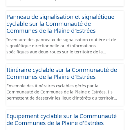
particuliers permettant de desservir notamment de
grandes zones d'activité. Certaines voies représentées
Panneau de signalisation et signalétique
sont désaffectées mais sont toujours physiquement
cyclable sur la Communauté de
présentes sur le terrain.
Communes de la Plaine d'Estrées
Inventaire des panneaux de signalisation routière et de
signalétique directionnelle ou d'informations
spécifiques aux deux-roues sur le territoire de la
Communauté de Communes de la Plaine d'Estrées. Cette
donnée s'appuie sur le référentiel de panneaux (PANO)
Itinéraire cyclable sur la Communauté de
en cours de réalisation. Cet inventaire est en cours, la
Communes de la Plaine d'Estrées
donnée n'est donc pas exhaustive.
Ensemble des itinéraires cyclables gérés par la
Communauté de Communes de la Plaine d'Estrées. Ils
permettent de desservir les lieux d'intérêts du territoire
de courte ou moyenne distance destiné aux cyclistes
(pôle économique, éducatif, sites touristiques, etc.) dans
Equipement cyclable sur la Communauté
de bonnes conditions. Ils peuvent emprunter tout type
de Communes de la Plaine d'Estrées
de voies sécurisées : voie verte, piste cyclable, voie à
faible trafic motorisé, et en milieu urbain : zone 30,