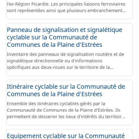
l'ex-Région Picardie. Les principales liaisons ferroviaires
sont représentées ainsi que plusieurs embranchements
particuliers permettant de desservir notamment de
grandes zones d'activité. Certaines voies représentées
Panneau de signalisation et signalétique
sont désaffectées mais sont toujours physiquement
cyclable sur la Communauté de
présentes sur le terrain.
Communes de la Plaine d'Estrées
Inventaire des panneaux de signalisation routière et de
signalétique directionnelle ou d'informations
spécifiques aux deux-roues sur le territoire de la
Communauté de Communes de la Plaine d'Estrées. Cette
donnée s'appuie sur le référentiel de panneaux (PANO)
Itinéraire cyclable sur la Communauté de
en cours de réalisation. Cet inventaire est en cours, la
Communes de la Plaine d'Estrées
donnée n'est donc pas exhaustive.
Ensemble des itinéraires cyclables gérés par la
Communauté de Communes de la Plaine d'Estrées. Ils
permettent de desservir les lieux d'intérêts du territoire
de courte ou moyenne distance destiné aux cyclistes
(pôle économique, éducatif, sites touristiques, etc.) dans
Equipement cyclable sur la Communauté
de bonnes conditions. Ils peuvent emprunter tout type