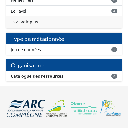
Hémévillers
4
Le Fayel
4
Voir plus
Type de métadonnée
Jeu de données
4
Organisation
Catalogue des ressources
4