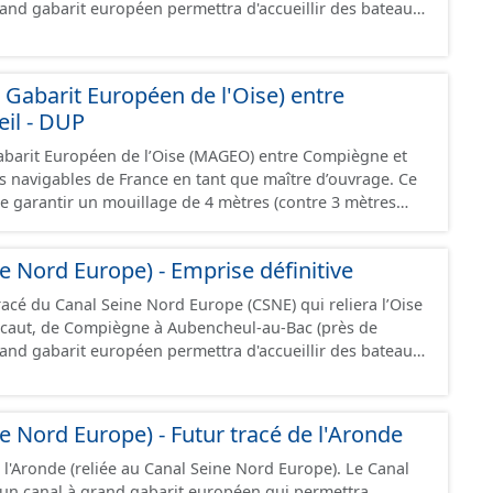
rand gabarit européen permettra d'accueillir des bateaux
s points d'eau (lieu des points de la surface du sol qui
jusque 185 mètres et jusque 11,40 mètres de large,
ation du captage). Les notions d’« aire d’alimentation » et
 tonnes de marchandises, soit l'équivalent de 220
tion » de captages (AAC, BAC) sont ici considérées comme
ressource est disponible uniquement sur la partie du sud CSNE.
abarit Européen de l'Oise) entre
des sous-secteurs des aires de Baugy et des Hospices.
il - DUP
abarit Européen de l’Oise (MAGEO) entre Compiègne et
es navigables de France en tant que maître d’ouvrage. Ce
de garantir un mouillage de 4 mètres (contre 3 mètres
iègne et Creil, afin d’accueillir des convois gabarit
nt jusqu’à 4 400 tonnes de marchandises. Ce projet se
e Nord Europe) - Emprise définitive
du canal Seine-Nord Europe, maillon central de la liaison
l s’étend sur 42 kilomètres de linéaire, depuis le pont
racé du Canal Seine Nord Europe (CSNE) qui reliera l’Oise
u’à l’écluse de Creil, et traverse 22 communes dans le
caut, de Compiègne à Aubencheul-au-Bac (près de
.
jusque 185 mètres et jusque 11,40 mètres de large,
 tonnes de marchandises, soit l'équivalent de 220
ressource est disponible uniquement sur la partie du sud CSNE.
e Nord Europe) - Futur tracé de l'Aronde
l'Aronde (reliée au Canal Seine Nord Europe). Le Canal
un canal à grand gabarit européen qui permettra