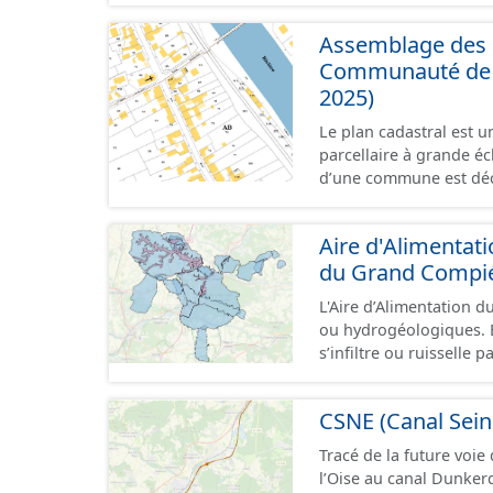
toujours physiquement 
Assemblage des p
Communauté de C
2025)
Le plan cadastral est 
parcellaire à grande éch
d’une commune est déc
en subdivisions de sec
parcelle est l’unité cad
Aire d'Alimentat
dans un même lieudit e
du Grand Compi
au format vecteur est 
papier ou raster réalis
L'Aire d’Alimentation d
territoriales. Les plan
ou hydrogéologiques. E
sont actuellement géoréféren
s’infiltre ou ruisselle 
propose l'assemblage d
laquelle se fait le prélèvement. Ainsi, l’AAC correspond :
même regroupées à l'é
prélèvement destiné à l
d'Estrées.
CSNE (Canal Sein
situé en amont de la o
concernée par l'apport 
Tracé de la future voie
de socle ou nappe d'a
l’Oise au canal Dunke
prélèvement destiné à l