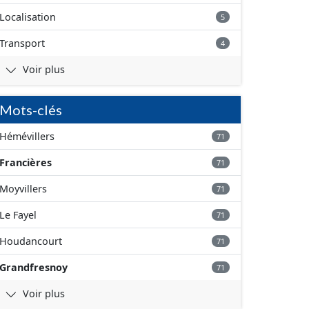
Localisation
5
Transport
4
Voir plus
Mots-clés
Hémévillers
71
Francières
71
Moyvillers
71
Le Fayel
71
Houdancourt
71
Grandfresnoy
71
Voir plus