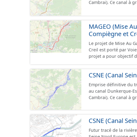
Cambrai). Ce canal à g
d’alimentation du ou de
d’une longueur allant 
contribuent à l’aliment
pouvant contenir 4 400
de « bassin d’alimenta
camions. Cette 
MAGEO (Mise Au G
synonymes. Ce jeu de données correspond aux périmètres administratifs des
AAC et aux périmètres 
Compiègne et Cre
Le projet de Mise Au G
Creil est porté par Voi
projet a pour objectif 
aujourd’hui) entre Comp
européen Vb transporta
CSNE (Canal Sein
situe au débouché sud 
fluviale Seine-Escaut. I
Emprise définitive du t
SNCF de Compiègne jusq
au canal Dunkerque-Es
département de l’Oise. Cette ressource contient le périmètre de la déclaration
Cambrai). Ce canal à grand gabarit européen permettra d'accueillir des bateaux
d'utilité publique (DUP)
d’une longueur allant 
pouvant contenir 4 400
camions. Cette 
CSNE (Canal Sein
Futur tracé de la rivière 
Seine Nord Europe est 