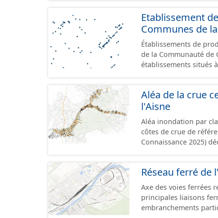
Etablissement d
Communes de la 
Établissements de produ
de la Communauté de Commu
établissements situés à
format GeoPackage et 
du standard CNIG Sites
Aléa de la crue ce
terrains à vocation écon
l'Aisne
du CNIG se limitant aux
Aléa inondation par cl
côtes de crue de référ
Connaissance 2025) dé
Compiégnois.
Réseau ferré de l
Axe des voies ferrées r
principales liaisons fe
embranchements partic
zones d'activité. Certa