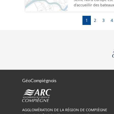
d'accueillir des bateau
mètres de large, pouva
l'équivalent de 220 cam
1
2
3
4
Compiègne à Aubencheu
GéoCompiégnois
AGGLOMÉRATION DE LA RÉGION DE COMPIÈGNE