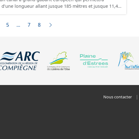
x d’une longueur allant jusque 185 mètres et jusque 11,40
nt contenir 4 400 tonnes de marchandises, soit
ions. Il reliera l’Oise au canal Dunkerque-Escaut, de
5
...
7
8
l-au-Bac (près de Cambrai).
Nous contacter