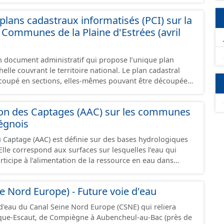
présentes sur le terrain.
lans cadastraux informatisés (PCI) sur la
ommunes de la Plaine d'Estrées (avril
un document administratif qui propose l’unique plan
elle couvrant le territoire national. Le plan cadastral
oupé en sections, elles-mêmes pouvant être découpées
tions, communément appelées « feuilles de plan ». La
astrale de base. C’est un terrain d’un seul tenant situé
ion des Captages (AAC) sur les communes
t appartenant à un même propriétaire. Le plan cadastral
égnois
issu majoritairement de numérisation du plan cadastral
ée dans le cadre de conventions avec les collectivités
u Captage (AAC) est définie sur des bases hydrologiques
s cadastraux au format vecteur en France métropolitaine
lle correspond aux surfaces sur lesquelles l’eau qui
cés dans le système légal (RGF93). Cette ressource
participe à l’alimentation de la ressource en eau dans
es données des feuilles de plan à la commune, elles
 - pour un ouvrage de
chelle de la Communauté de Communes de la Plaine
'eau potable en eau superficielle : au sous-bassin versant
e Nord Europe) - Future voie d'eau
u des prises d’eau éventuellement complété par la surface
d'eau souterraine externe à ce bassin versant (ex: nappe
 d'eau du Canal Seine Nord Europe (CSNE) qui reliera
ccompagnement des cours d'eau), - pour un ouvrage de
rque-Escaut, de Compiègne à Aubencheul-au-Bac (près de
'eau potable en eau souterraine : au bassin