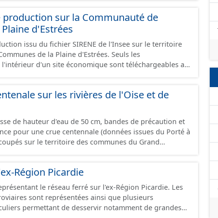
e production sur la Communauté de
Plaine d'Estrées
ction issu du fichier SIRENE de l'Insee sur le territoire
nes de la Plaine d'Estrées. Seuls les
 l'intérieur d'un site économique sont téléchargeables au
GeoJson et structurés conformément aux prescriptions
 Économiques. Ce lot ne contient pas la référence aux
ntenale sur les rivières de l'Oise et de
omique à ce jour. Il est filtré au-delà des prescriptions
 SCI.
asse de hauteur d'eau de 50 cm, bandes de précaution et
ence pour une crue centennale (données issues du Porté à
coupés sur le territoire des communes du Grand
'ex-Région Picardie
eprésentant le réseau ferré sur l'ex-Région Picardie. Les
rroviaires sont représentées ainsi que plusieurs
uliers permettant de desservir notamment de grandes
ines voies représentées sont désaffectées mais sont