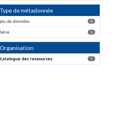
Type de métadonnée
Jeu de données
59
Série
12
Organisation
Catalogue des ressources
71