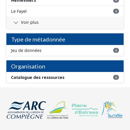
Hémévillers
4
Le Fayel
4
Voir plus
Type de métadonnée
Jeu de données
4
Organisation
Catalogue des ressources
4