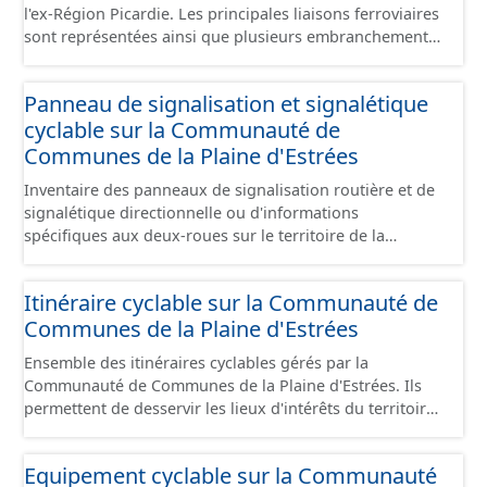
l'ex-Région Picardie. Les principales liaisons ferroviaires
sont représentées ainsi que plusieurs embranchements
particuliers permettant de desservir notamment de
grandes zones d'activité. Certaines voies représentées
Panneau de signalisation et signalétique
sont désaffectées mais sont toujours physiquement
cyclable sur la Communauté de
présentes sur le terrain.
Communes de la Plaine d'Estrées
Inventaire des panneaux de signalisation routière et de
signalétique directionnelle ou d'informations
spécifiques aux deux-roues sur le territoire de la
Communauté de Communes de la Plaine d'Estrées. Cette
donnée s'appuie sur le référentiel de panneaux (PANO)
Itinéraire cyclable sur la Communauté de
en cours de réalisation. Cet inventaire est en cours, la
Communes de la Plaine d'Estrées
donnée n'est donc pas exhaustive.
Ensemble des itinéraires cyclables gérés par la
Communauté de Communes de la Plaine d'Estrées. Ils
permettent de desservir les lieux d'intérêts du territoire
de courte ou moyenne distance destiné aux cyclistes
(pôle économique, éducatif, sites touristiques, etc.) dans
Equipement cyclable sur la Communauté
de bonnes conditions. Ils peuvent emprunter tout type