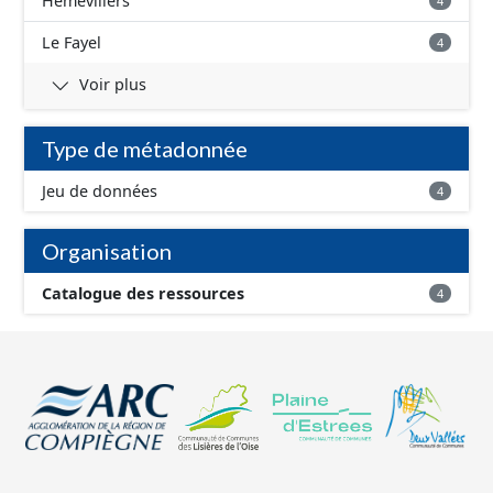
Hémévillers
4
Le Fayel
4
Voir plus
Type de métadonnée
Jeu de données
4
Organisation
Catalogue des ressources
4