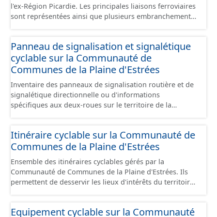
l'ex-Région Picardie. Les principales liaisons ferroviaires
sont représentées ainsi que plusieurs embranchements
particuliers permettant de desservir notamment de
grandes zones d'activité. Certaines voies représentées
Panneau de signalisation et signalétique
sont désaffectées mais sont toujours physiquement
cyclable sur la Communauté de
présentes sur le terrain.
Communes de la Plaine d'Estrées
Inventaire des panneaux de signalisation routière et de
signalétique directionnelle ou d'informations
spécifiques aux deux-roues sur le territoire de la
Communauté de Communes de la Plaine d'Estrées. Cette
donnée s'appuie sur le référentiel de panneaux (PANO)
Itinéraire cyclable sur la Communauté de
en cours de réalisation. Cet inventaire est en cours, la
Communes de la Plaine d'Estrées
donnée n'est donc pas exhaustive.
Ensemble des itinéraires cyclables gérés par la
Communauté de Communes de la Plaine d'Estrées. Ils
permettent de desservir les lieux d'intérêts du territoire
de courte ou moyenne distance destiné aux cyclistes
(pôle économique, éducatif, sites touristiques, etc.) dans
Equipement cyclable sur la Communauté
de bonnes conditions. Ils peuvent emprunter tout type