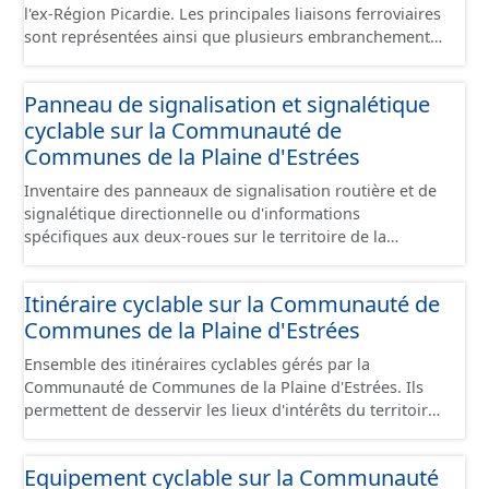
l'ex-Région Picardie. Les principales liaisons ferroviaires
sont représentées ainsi que plusieurs embranchements
particuliers permettant de desservir notamment de
grandes zones d'activité. Certaines voies représentées
Panneau de signalisation et signalétique
sont désaffectées mais sont toujours physiquement
cyclable sur la Communauté de
présentes sur le terrain.
Communes de la Plaine d'Estrées
Inventaire des panneaux de signalisation routière et de
signalétique directionnelle ou d'informations
spécifiques aux deux-roues sur le territoire de la
Communauté de Communes de la Plaine d'Estrées. Cette
donnée s'appuie sur le référentiel de panneaux (PANO)
Itinéraire cyclable sur la Communauté de
en cours de réalisation. Cet inventaire est en cours, la
Communes de la Plaine d'Estrées
donnée n'est donc pas exhaustive.
Ensemble des itinéraires cyclables gérés par la
Communauté de Communes de la Plaine d'Estrées. Ils
permettent de desservir les lieux d'intérêts du territoire
de courte ou moyenne distance destiné aux cyclistes
(pôle économique, éducatif, sites touristiques, etc.) dans
Equipement cyclable sur la Communauté
de bonnes conditions. Ils peuvent emprunter tout type