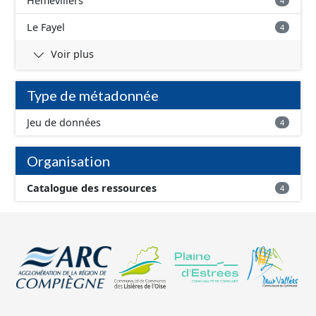
Hémévillers
4
Le Fayel
4
Voir plus
Type de métadonnée
Jeu de données
4
Organisation
Catalogue des ressources
4