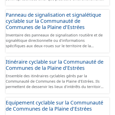
particuliers permettant de desservir notamment de
grandes zones d'activité. Certaines voies représentées
Panneau de signalisation et signalétique
sont désaffectées mais sont toujours physiquement
cyclable sur la Communauté de
présentes sur le terrain.
Communes de la Plaine d'Estrées
Inventaire des panneaux de signalisation routière et de
signalétique directionnelle ou d'informations
spécifiques aux deux-roues sur le territoire de la
Communauté de Communes de la Plaine d'Estrées. Cette
donnée s'appuie sur le référentiel de panneaux (PANO)
Itinéraire cyclable sur la Communauté de
en cours de réalisation. Cet inventaire est en cours, la
Communes de la Plaine d'Estrées
donnée n'est donc pas exhaustive.
Ensemble des itinéraires cyclables gérés par la
Communauté de Communes de la Plaine d'Estrées. Ils
permettent de desservir les lieux d'intérêts du territoire
de courte ou moyenne distance destiné aux cyclistes
(pôle économique, éducatif, sites touristiques, etc.) dans
Equipement cyclable sur la Communauté
de bonnes conditions. Ils peuvent emprunter tout type
de Communes de la Plaine d'Estrées
de voies sécurisées : voie verte, piste cyclable, voie à
faible trafic motorisé, et en milieu urbain : zone 30,