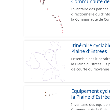
Communauté de C
Inventaire des panneaux
directionnelle ou d'inf
la Communauté de Comm
le référentiel de panne
cours, la donnée n'est
Itinéraire cycla
Plaine d'Estrées
Ensemble des itinérai
la Plaine d'Estrées. Ils permettent de desservir les lieux d'intérêts du territoire
de courte ou moyenne d
éducatif, sites tourist
emprunter tout type de v
trafic motorisé, et en m
piétonne, bandes cyclables ou j
Equipement cyc
pas des aménagements
la Plaine d'Estré
diverses et parfois il
Inventaire des équipem
pour assurer une continuité. Ce jeu de données comprend
Communes de la Plaine d