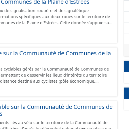
ommunes de la Plaine d'Estrées
 de signalisation routière et de signalétique
ormations spécifiques aux deux-roues sur le territoire de
unes de la Plaine d'Estrées. Cette donnée s'appuie sur
aux (PANO) en cours de réalisation. Cet inventaire est en
 donc pas exhaustive.
ble sur la Communauté de Communes de la
res cyclables gérés par la Communauté de Communes de
istance destiné aux cyclistes (pôle économique,
iques, etc.) dans de bonnes conditions. Ils peuvent
oies sécurisées : voie verte, piste cyclable, voie à faible
ilieu urbain : zone 30, couloir partagé avec les bus, aire
alonnement sur chaussée. Les itinéraires ne sont
lable sur la Communauté de Communes de
 mais une succession d’aménagements de natures
es
s peuvent emprunter des tronçons de voies non aménagés
ents liés au vélo sur le territoire de la Communauté de
 uniquement les
'Estrées d'après le référentiel national mis en place par