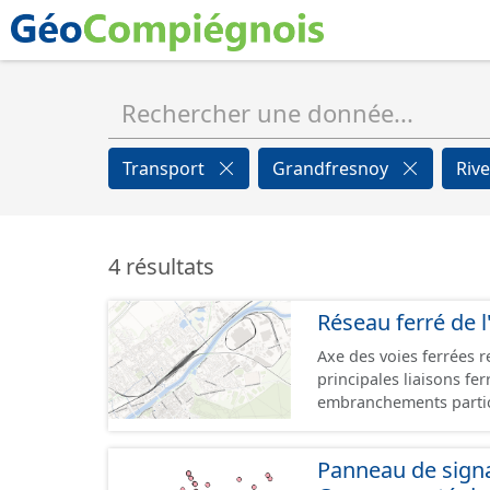
Transport
Grandfresnoy
Riv
4 résultats
Réseau ferré de l
Axe des voies ferrées r
principales liaisons fe
embranchements partic
zones d'activité. Certa
toujours physiquement 
Panneau de signal