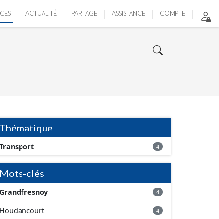
ICES
ACTUALITÉ
PARTAGE
ASSISTANCE
COMPTE
Thématique
Transport
4
Mots-clés
Grandfresnoy
4
Houdancourt
4