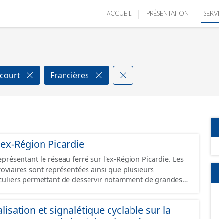
ACCUEIL
PRÉSENTATION
SERV
ecourt
Francières
'ex-Région Picardie
eprésentant le réseau ferré sur l'ex-Région Picardie. Les
rroviaires sont représentées ainsi que plusieurs
uliers permettant de desservir notamment de grandes
ines voies représentées sont désaffectées mais sont
présentes sur le terrain.
isation et signalétique cyclable sur la