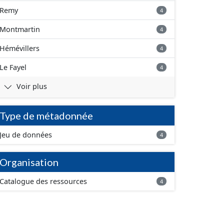
Remy
4
Montmartin
4
Hémévillers
4
Le Fayel
4
Voir plus
Type de métadonnée
Jeu de données
4
Organisation
Catalogue des ressources
4