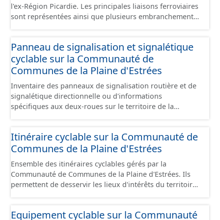
l'ex-Région Picardie. Les principales liaisons ferroviaires
sont représentées ainsi que plusieurs embranchements
particuliers permettant de desservir notamment de
grandes zones d'activité. Certaines voies représentées
Panneau de signalisation et signalétique
sont désaffectées mais sont toujours physiquement
cyclable sur la Communauté de
présentes sur le terrain.
Communes de la Plaine d'Estrées
Inventaire des panneaux de signalisation routière et de
signalétique directionnelle ou d'informations
spécifiques aux deux-roues sur le territoire de la
Communauté de Communes de la Plaine d'Estrées. Cette
donnée s'appuie sur le référentiel de panneaux (PANO)
Itinéraire cyclable sur la Communauté de
en cours de réalisation. Cet inventaire est en cours, la
Communes de la Plaine d'Estrées
donnée n'est donc pas exhaustive.
Ensemble des itinéraires cyclables gérés par la
Communauté de Communes de la Plaine d'Estrées. Ils
permettent de desservir les lieux d'intérêts du territoire
de courte ou moyenne distance destiné aux cyclistes
(pôle économique, éducatif, sites touristiques, etc.) dans
Equipement cyclable sur la Communauté
de bonnes conditions. Ils peuvent emprunter tout type