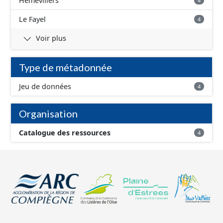
Hémévillers
4
Le Fayel
4
Voir plus
Type de métadonnée
Jeu de données
4
Organisation
Catalogue des ressources
4