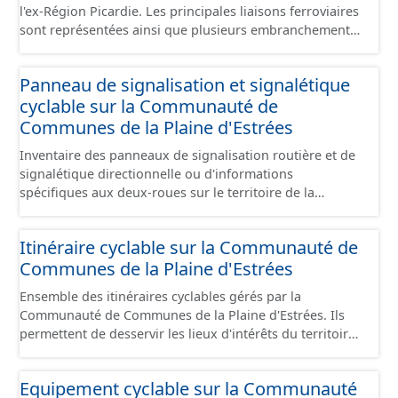
l'ex-Région Picardie. Les principales liaisons ferroviaires
sont représentées ainsi que plusieurs embranchements
particuliers permettant de desservir notamment de
grandes zones d'activité. Certaines voies représentées
Panneau de signalisation et signalétique
sont désaffectées mais sont toujours physiquement
cyclable sur la Communauté de
présentes sur le terrain.
Communes de la Plaine d'Estrées
Inventaire des panneaux de signalisation routière et de
signalétique directionnelle ou d'informations
spécifiques aux deux-roues sur le territoire de la
Communauté de Communes de la Plaine d'Estrées. Cette
donnée s'appuie sur le référentiel de panneaux (PANO)
Itinéraire cyclable sur la Communauté de
en cours de réalisation. Cet inventaire est en cours, la
Communes de la Plaine d'Estrées
donnée n'est donc pas exhaustive.
Ensemble des itinéraires cyclables gérés par la
Communauté de Communes de la Plaine d'Estrées. Ils
permettent de desservir les lieux d'intérêts du territoire
de courte ou moyenne distance destiné aux cyclistes
(pôle économique, éducatif, sites touristiques, etc.) dans
Equipement cyclable sur la Communauté
de bonnes conditions. Ils peuvent emprunter tout type