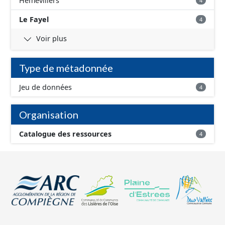
Hémévillers
4
Le Fayel
4
Voir plus
Type de métadonnée
Jeu de données
4
Organisation
Catalogue des ressources
4