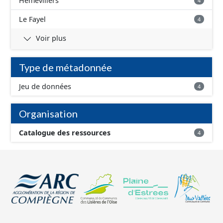
Hémévillers
4
Le Fayel
4
Voir plus
Type de métadonnée
Jeu de données
4
Organisation
Catalogue des ressources
4