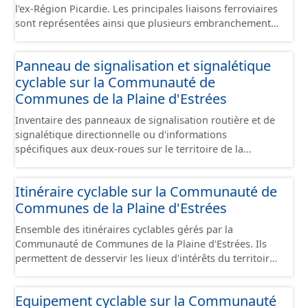
l'ex-Région Picardie. Les principales liaisons ferroviaires
sont représentées ainsi que plusieurs embranchements
particuliers permettant de desservir notamment de
grandes zones d'activité. Certaines voies représentées
Panneau de signalisation et signalétique
sont désaffectées mais sont toujours physiquement
cyclable sur la Communauté de
présentes sur le terrain.
Communes de la Plaine d'Estrées
Inventaire des panneaux de signalisation routière et de
signalétique directionnelle ou d'informations
spécifiques aux deux-roues sur le territoire de la
Communauté de Communes de la Plaine d'Estrées. Cette
donnée s'appuie sur le référentiel de panneaux (PANO)
Itinéraire cyclable sur la Communauté de
en cours de réalisation. Cet inventaire est en cours, la
Communes de la Plaine d'Estrées
donnée n'est donc pas exhaustive.
Ensemble des itinéraires cyclables gérés par la
Communauté de Communes de la Plaine d'Estrées. Ils
permettent de desservir les lieux d'intérêts du territoire
de courte ou moyenne distance destiné aux cyclistes
(pôle économique, éducatif, sites touristiques, etc.) dans
Equipement cyclable sur la Communauté
de bonnes conditions. Ils peuvent emprunter tout type