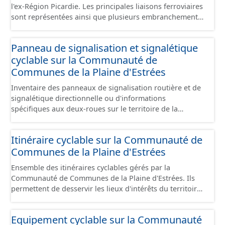
l'ex-Région Picardie. Les principales liaisons ferroviaires
sont représentées ainsi que plusieurs embranchements
particuliers permettant de desservir notamment de
grandes zones d'activité. Certaines voies représentées
Panneau de signalisation et signalétique
sont désaffectées mais sont toujours physiquement
cyclable sur la Communauté de
présentes sur le terrain.
Communes de la Plaine d'Estrées
Inventaire des panneaux de signalisation routière et de
signalétique directionnelle ou d'informations
spécifiques aux deux-roues sur le territoire de la
Communauté de Communes de la Plaine d'Estrées. Cette
donnée s'appuie sur le référentiel de panneaux (PANO)
Itinéraire cyclable sur la Communauté de
en cours de réalisation. Cet inventaire est en cours, la
Communes de la Plaine d'Estrées
donnée n'est donc pas exhaustive.
Ensemble des itinéraires cyclables gérés par la
Communauté de Communes de la Plaine d'Estrées. Ils
permettent de desservir les lieux d'intérêts du territoire
de courte ou moyenne distance destiné aux cyclistes
(pôle économique, éducatif, sites touristiques, etc.) dans
Equipement cyclable sur la Communauté
de bonnes conditions. Ils peuvent emprunter tout type