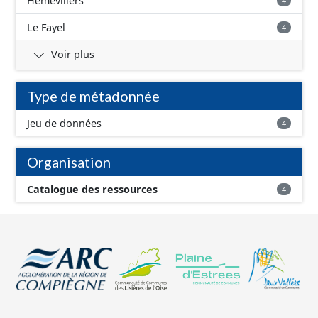
Hémévillers
4
Le Fayel
4
Voir plus
Type de métadonnée
Jeu de données
4
Organisation
Catalogue des ressources
4