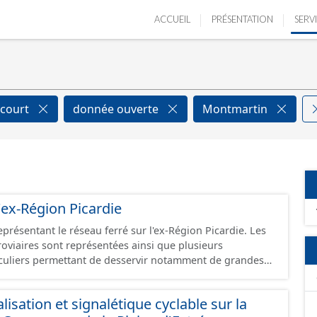
ACCUEIL
PRÉSENTATION
SERV
ecourt
donnée ouverte
Montmartin
'ex-Région Picardie
eprésentant le réseau ferré sur l'ex-Région Picardie. Les
rroviaires sont représentées ainsi que plusieurs
uliers permettant de desservir notamment de grandes
ines voies représentées sont désaffectées mais sont
présentes sur le terrain.
isation et signalétique cyclable sur la