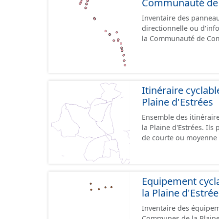
Communauté de C
Inventaire des panneaux
directionnelle ou d'inf
la Communauté de Comm
le référentiel de panne
cours, la donnée n'est
Itinéraire cycla
Plaine d'Estrées
Ensemble des itinérai
la Plaine d'Estrées. Ils permettent de desservir les lieux d'intérêts du territoire
de courte ou moyenne d
éducatif, sites tourist
emprunter tout type de v
trafic motorisé, et en m
piétonne, bandes cyclables ou j
Equipement cyc
pas des aménagements
la Plaine d'Estré
diverses et parfois il
Inventaire des équipem
pour assurer une continuité. Ce jeu de données comprend
Communes de la Plaine d