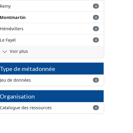
Remy
4
Montmartin
4
Hémévillers
4
Le Fayel
4
Voir plus
Type de métadonnée
Jeu de données
4
Organisation
Catalogue des ressources
4