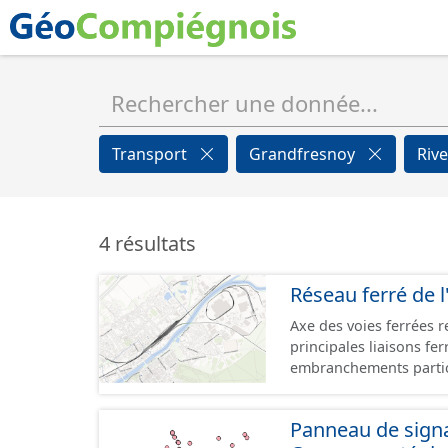
Transport
Grandfresnoy
Riv
4 résultats
Réseau ferré de l
Axe des voies ferrées r
principales liaisons fe
embranchements partic
zones d'activité. Certa
toujours physiquement 
Panneau de signal