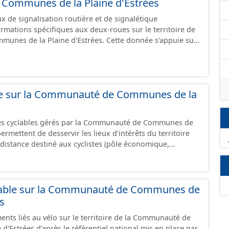
ommunes de la Plaine d'Estrées
 de signalisation routière et de signalétique
ormations spécifiques aux deux-roues sur le territoire de
unes de la Plaine d'Estrées. Cette donnée s'appuie sur
aux (PANO) en cours de réalisation. Cet inventaire est en
 donc pas exhaustive.
ble sur la Communauté de Communes de la
res cyclables gérés par la Communauté de Communes de
istance destiné aux cyclistes (pôle économique,
iques, etc.) dans de bonnes conditions. Ils peuvent
oies sécurisées : voie verte, piste cyclable, voie à faible
ilieu urbain : zone 30, couloir partagé avec les bus, aire
alonnement sur chaussée. Les itinéraires ne sont
lable sur la Communauté de Communes de
 mais une succession d’aménagements de natures
es
s peuvent emprunter des tronçons de voies non aménagés
ents liés au vélo sur le territoire de la Communauté de
 uniquement les
'Estrées d'après le référentiel national mis en place par