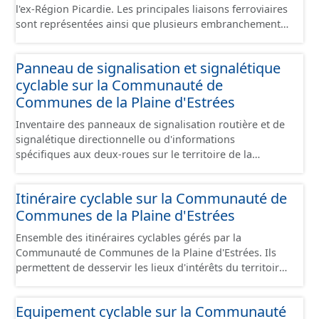
l'ex-Région Picardie. Les principales liaisons ferroviaires
sont représentées ainsi que plusieurs embranchements
particuliers permettant de desservir notamment de
grandes zones d'activité. Certaines voies représentées
Panneau de signalisation et signalétique
sont désaffectées mais sont toujours physiquement
cyclable sur la Communauté de
présentes sur le terrain.
Communes de la Plaine d'Estrées
Inventaire des panneaux de signalisation routière et de
signalétique directionnelle ou d'informations
spécifiques aux deux-roues sur le territoire de la
Communauté de Communes de la Plaine d'Estrées. Cette
donnée s'appuie sur le référentiel de panneaux (PANO)
Itinéraire cyclable sur la Communauté de
en cours de réalisation. Cet inventaire est en cours, la
Communes de la Plaine d'Estrées
donnée n'est donc pas exhaustive.
Ensemble des itinéraires cyclables gérés par la
Communauté de Communes de la Plaine d'Estrées. Ils
permettent de desservir les lieux d'intérêts du territoire
de courte ou moyenne distance destiné aux cyclistes
(pôle économique, éducatif, sites touristiques, etc.) dans
Equipement cyclable sur la Communauté
de bonnes conditions. Ils peuvent emprunter tout type