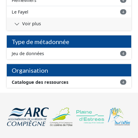
Hémévillers
4
Le Fayel
4
Voir plus
Type de métadonnée
Jeu de données
4
Organisation
Catalogue des ressources
4