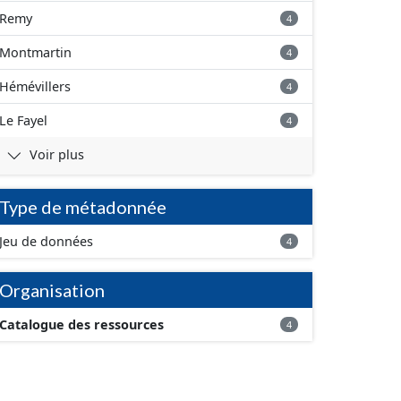
Remy
4
Montmartin
4
Hémévillers
4
Le Fayel
4
Voir plus
Type de métadonnée
Jeu de données
4
Organisation
Catalogue des ressources
4