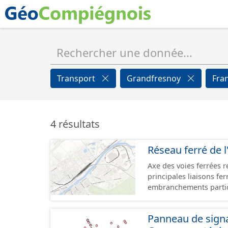
Transport
Grandfresnoy
Fra
4 résultats
Réseau ferré de l
Axe des voies ferrées r
principales liaisons fe
embranchements partic
zones d'activité. Certa
toujours physiquement 
Panneau de signal