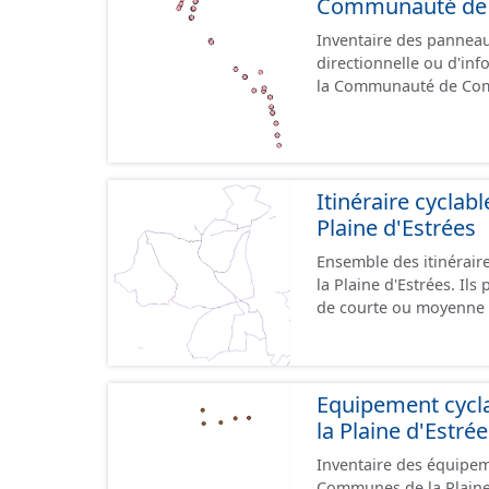
Communauté de C
Inventaire des panneaux
directionnelle ou d'inf
la Communauté de Comm
le référentiel de panne
cours, la donnée n'est
Itinéraire cycla
Plaine d'Estrées
Ensemble des itinérai
la Plaine d'Estrées. Ils permettent de desservir les lieux d'intérêts du territoire
de courte ou moyenne d
éducatif, sites tourist
emprunter tout type de v
trafic motorisé, et en m
piétonne, bandes cyclables ou j
Equipement cyc
pas des aménagements
la Plaine d'Estré
diverses et parfois il
Inventaire des équipem
pour assurer une continuité. Ce jeu de données comprend
Communes de la Plaine d