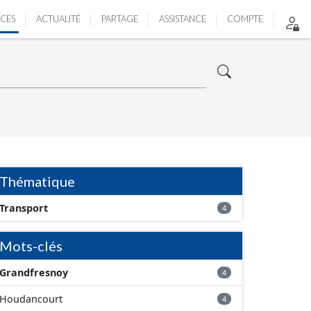
ICES
ACTUALITÉ
PARTAGE
ASSISTANCE
COMPTE
Thématique
Transport
4
Mots-clés
Grandfresnoy
4
Houdancourt
4