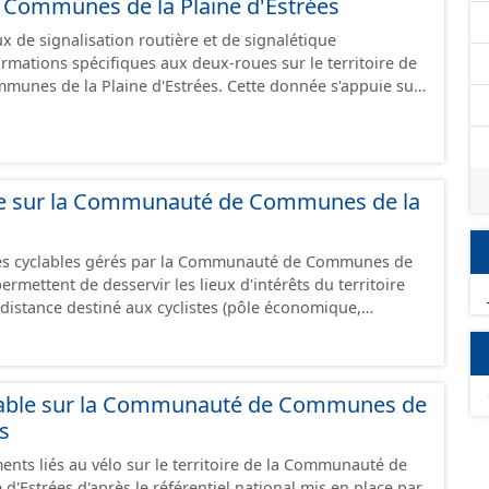
ommunes de la Plaine d'Estrées
 de signalisation routière et de signalétique
ormations spécifiques aux deux-roues sur le territoire de
unes de la Plaine d'Estrées. Cette donnée s'appuie sur
aux (PANO) en cours de réalisation. Cet inventaire est en
 donc pas exhaustive.
ble sur la Communauté de Communes de la
res cyclables gérés par la Communauté de Communes de
istance destiné aux cyclistes (pôle économique,
iques, etc.) dans de bonnes conditions. Ils peuvent
oies sécurisées : voie verte, piste cyclable, voie à faible
ilieu urbain : zone 30, couloir partagé avec les bus, aire
alonnement sur chaussée. Les itinéraires ne sont
lable sur la Communauté de Communes de
 mais une succession d’aménagements de natures
es
s peuvent emprunter des tronçons de voies non aménagés
ents liés au vélo sur le territoire de la Communauté de
 uniquement les
'Estrées d'après le référentiel national mis en place par