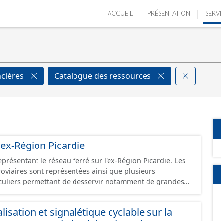
ACCUEIL
PRÉSENTATION
SERV
ncières
Catalogue des ressources
'ex-Région Picardie
eprésentant le réseau ferré sur l'ex-Région Picardie. Les
rroviaires sont représentées ainsi que plusieurs
uliers permettant de desservir notamment de grandes
ines voies représentées sont désaffectées mais sont
présentes sur le terrain.
isation et signalétique cyclable sur la