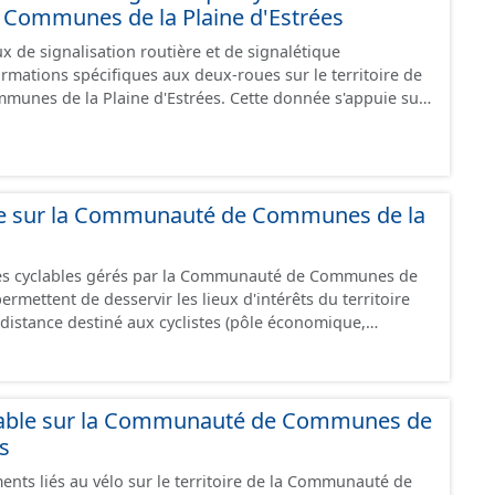
ommunes de la Plaine d'Estrées
dans la donnée SUP mais dans la donnée des prescriptions
tionales et
 de signalisation routière et de signalétique
es par l’État ou le Conseil Départemental sont intégrées
ormations spécifiques aux deux-roues sur le territoire de
ations transmises par ces organismes. Certaines SUP
unes de la Plaine d'Estrées. Cette donnée s'appuie sur
dans ce lot de données.
aux (PANO) en cours de réalisation. Cet inventaire est en
 donc pas exhaustive.
ble sur la Communauté de Communes de la
res cyclables gérés par la Communauté de Communes de
istance destiné aux cyclistes (pôle économique,
iques, etc.) dans de bonnes conditions. Ils peuvent
oies sécurisées : voie verte, piste cyclable, voie à faible
ilieu urbain : zone 30, couloir partagé avec les bus, aire
alonnement sur chaussée. Les itinéraires ne sont
lable sur la Communauté de Communes de
 mais une succession d’aménagements de natures
es
s peuvent emprunter des tronçons de voies non aménagés
ents liés au vélo sur le territoire de la Communauté de
 uniquement les