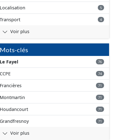
Localisation
5
Transport
4
Voir plus
Mots-clés
Le Fayel
76
CCPE
74
Francières
71
Montmartin
71
Houdancourt
71
Grandfresnoy
71
Voir plus