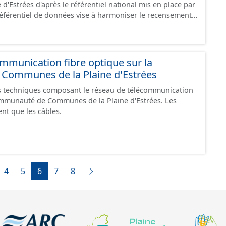
'Estrées d'après le référentiel national mis en place par
"en service", "en travaux" ou "provisoire".
 référentiel de données vise à harmoniser le recensement
s infrastructures. Il comprend également la localisation
epos (autre fiche de métadonnée). Cette information est
u stationnement cyclable. Pour une meilleure
mations, les données visibles pour les utilisateurs de "Ma
mmunication fibre optique sur la
e visualisation) est uniquement celles des équipements
ommunes de la Plaine d'Estrées
revanche, le fichier à télécharger depuis cette fiche
ipements, y compris les stationnements pour répondre
 techniques composant le réseau de télécommunication
ommunauté de Communes de la Plaine d'Estrées. Les
 travaux" ou "provisoire".
t que les câbles.
4
5
6
7
8