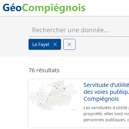
Le Fayel
76 résultats
Servitude d’utili
des voies publi
Compiégnois
Les servitudes d'utilit
propriété, elles sont i
personnes publiques, d
de personnes privées ex