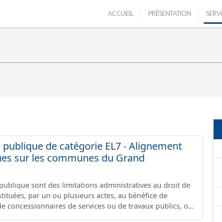
ACCUEIL
PRÉSENTATION
SERV
té publique de catégorie EL7 - Alignement
ques sur les communes du Grand
é publique sont des limitations administratives au droit de
nstituées, par un ou plusieurs actes, au bénéfice de
e concessionnaires de services ou de travaux publics, ou
erçant une activité d'intérêt général. La collecte et la