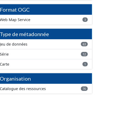
Format OGC
Web Map Service
3
Type de métadonnée
Jeu de données
63
Série
12
Carte
1
Organisation
Catalogue des ressources
76