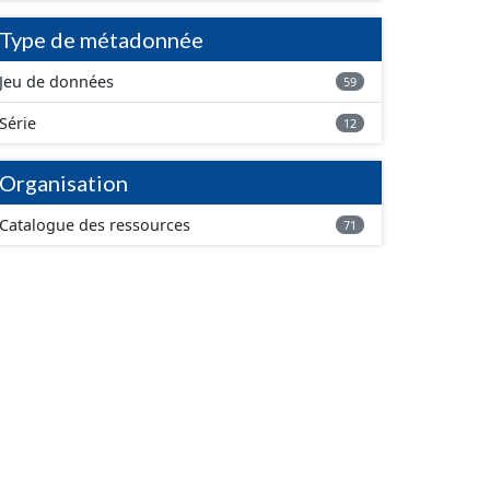
Type de métadonnée
Jeu de données
59
Série
12
Organisation
Catalogue des ressources
71