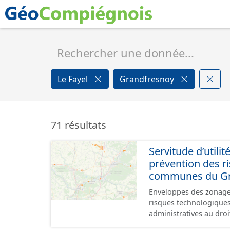
Le Fayel
Grandfresnoy
71 résultats
Servitude d’utili
prévention des r
communes du Gr
Enveloppes des zonages
risques technologiques). Les servitudes d'utilité publique sont des limi
administratives au droi
actes, au bénéfice de 