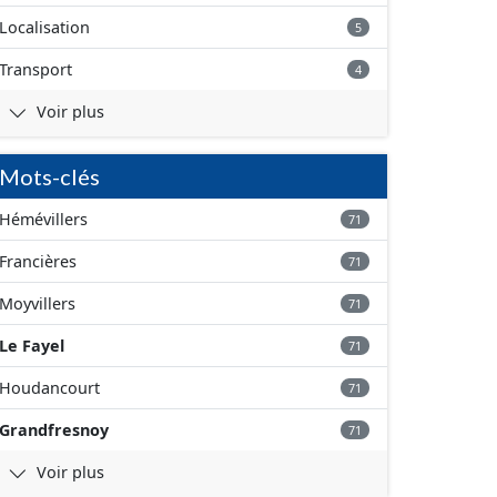
Localisation
5
Transport
4
Voir plus
Mots-clés
Hémévillers
71
Francières
71
Moyvillers
71
Le Fayel
71
Houdancourt
71
Grandfresnoy
71
Voir plus