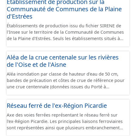
Etablissement de production sur la
Communauté de Communes de la Plaine
d'Estrées
Établissements de production issu du fichier SIRENE de
l'Insee sur le territoire de la Communauté de Communes
de la Plaine d'Estrées. Seuls les établissements situés à
l'intérieur d'un site économique sont téléchargeables au
format GeoPackage et GeoJson et structurés
Aléa de la crue centenale sur les rivières
conformément aux prescriptions du standard CNIG Sites
de l'Oise et de l'Aisne
Économiques. Ce lot ne contient pas la référence aux
terrains à vocation économique à ce jour. Il est filtré au-
Aléa inondation par classe de hauteur d'eau de 50 cm,
delà des prescriptions du CNIG se limitant aux SCI.
bandes de précaution et côtes de crue de référence pour
une crue centennale (données issues du Porté à
Connaissance 2025) découpés sur le territoire des
communes du Grand Compiégnois.
Réseau ferré de l'ex-Région Picardie
Axe des voies ferrées représentant le réseau ferré sur
l'ex-Région Picardie. Les principales liaisons ferroviaires
sont représentées ainsi que plusieurs embranchements
particuliers permettant de desservir notamment de