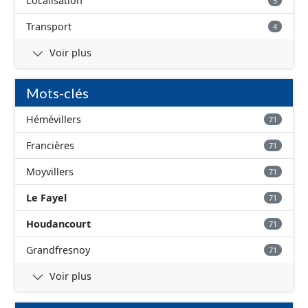
Localisation
5
Transport
4
Voir plus
Mots-clés
Hémévillers
71
Francières
71
Moyvillers
71
Le Fayel
71
Houdancourt
71
Grandfresnoy
71
Voir plus