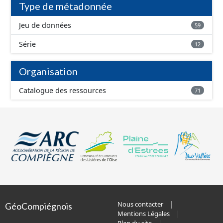
Type de métadonnée
Jeu de données
59
Série
12
Organisation
Catalogue des ressources
71
Nous contacter
GéoCompiégnois
Mentions Légales
Plan du site