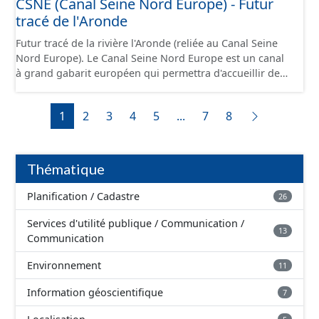
CSNE (Canal Seine Nord Europe) - Futur
jusque 11,40 mètres de large, pouvant contenir 4 400
d'utilité publique (DUP).
tracé de l'Aronde
tonnes de marchandises, soit l'équivalent de 220
camions. Cette ressource est disponible uniquement sur
Futur tracé de la rivière l'Aronde (reliée au Canal Seine
la partie du sud CSNE.
Nord Europe). Le Canal Seine Nord Europe est un canal
à grand gabarit européen qui permettra d'accueillir des
bateaux d’une longueur allant jusque 185 mètres et
jusque 11,40 mètres de large, pouvant contenir 4 400
1
2
3
4
5
...
7
8
tonnes de marchandises, soit l'équivalent de 220
camions. Il reliera l’Oise au canal Dunkerque-Escaut, de
Compiègne à Aubencheul-au-Bac (près de Cambrai).
Thématique
Planification / Cadastre
26
Services d'utilité publique / Communication /
13
Communication
Environnement
11
Information géoscientifique
7