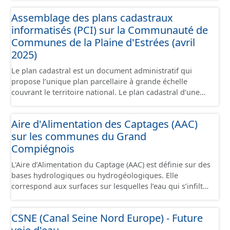
grandes zones d'activité. Certaines voies représentées
Assemblage des plans cadastraux
sont désaffectées mais sont toujours physiquement
informatisés (PCI) sur la Communauté de
présentes sur le terrain.
Communes de la Plaine d'Estrées (avril
2025)
Le plan cadastral est un document administratif qui
propose l’unique plan parcellaire à grande échelle
couvrant le territoire national. Le plan cadastral d’une
commune est découpé en sections, elles-mêmes
pouvant être découpées en subdivisions de sections,
Aire d'Alimentation des Captages (AAC)
communément appelées « feuilles de plan ». La parcelle
sur les communes du Grand
est l’unité cadastrale de base. C’est un terrain d’un seul
tenant situé dans un même lieudit et appartenant à un
Compiégnois
même propriétaire. Le plan cadastral au format vecteur
L'Aire d’Alimentation du Captage (AAC) est définie sur des
est issu majoritairement de numérisation du plan
bases hydrologiques ou hydrogéologiques. Elle
cadastral papier ou raster réalisée dans le cadre de
correspond aux surfaces sur lesquelles l’eau qui s’infiltre
conventions avec les collectivités territoriales. Les plans
ou ruisselle participe à l’alimentation de la ressource en
cadastraux au format vecteur en France métropolitaine
eau dans laquelle se fait le prélèvement. Ainsi, l’AAC
sont actuellement géoréférencés dans le système légal
CSNE (Canal Seine Nord Europe) - Future
correspond : - pour un ouvrage de prélèvement destiné
(RGF93). Cette ressource propose l'assemblage des
à l'eau potable en eau superficielle : au sous-bassin