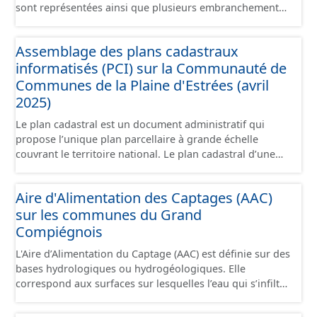
sont représentées ainsi que plusieurs embranchements
particuliers permettant de desservir notamment de
grandes zones d'activité. Certaines voies représentées
Assemblage des plans cadastraux
sont désaffectées mais sont toujours physiquement
informatisés (PCI) sur la Communauté de
présentes sur le terrain.
Communes de la Plaine d'Estrées (avril
2025)
Le plan cadastral est un document administratif qui
propose l’unique plan parcellaire à grande échelle
couvrant le territoire national. Le plan cadastral d’une
commune est découpé en sections, elles-mêmes
pouvant être découpées en subdivisions de sections,
Aire d'Alimentation des Captages (AAC)
communément appelées « feuilles de plan ». La parcelle
sur les communes du Grand
est l’unité cadastrale de base. C’est un terrain d’un seul
tenant situé dans un même lieudit et appartenant à un
Compiégnois
même propriétaire. Le plan cadastral au format vecteur
L'Aire d’Alimentation du Captage (AAC) est définie sur des
est issu majoritairement de numérisation du plan
bases hydrologiques ou hydrogéologiques. Elle
cadastral papier ou raster réalisée dans le cadre de
correspond aux surfaces sur lesquelles l’eau qui s’infiltre
conventions avec les collectivités territoriales. Les plans
ou ruisselle participe à l’alimentation de la ressource en
cadastraux au format vecteur en France métropolitaine
eau dans laquelle se fait le prélèvement. Ainsi, l’AAC