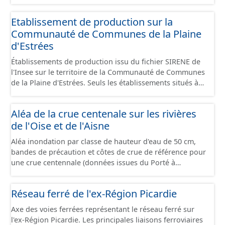
Économiques et fourni au format GeoPackage et
GeoJson.
Etablissement de production sur la
Communauté de Communes de la Plaine
d'Estrées
Établissements de production issu du fichier SIRENE de
l'Insee sur le territoire de la Communauté de Communes
de la Plaine d'Estrées. Seuls les établissements situés à
l'intérieur d'un site économique sont téléchargeables au
format GeoPackage et GeoJson et structurés
Aléa de la crue centenale sur les rivières
conformément aux prescriptions du standard CNIG Sites
de l'Oise et de l'Aisne
Économiques. Ce lot ne contient pas la référence aux
terrains à vocation économique à ce jour. Il est filtré au-
Aléa inondation par classe de hauteur d'eau de 50 cm,
delà des prescriptions du CNIG se limitant aux SCI.
bandes de précaution et côtes de crue de référence pour
une crue centennale (données issues du Porté à
Connaissance 2025) découpés sur le territoire des
communes du Grand Compiégnois.
Réseau ferré de l'ex-Région Picardie
Axe des voies ferrées représentant le réseau ferré sur
l'ex-Région Picardie. Les principales liaisons ferroviaires