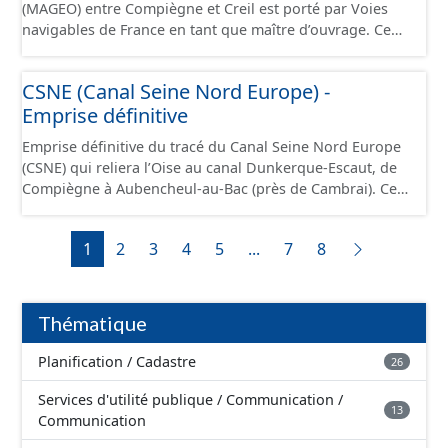
(MAGEO) entre Compiègne et Creil est porté par Voies
navigables de France en tant que maître d’ouvrage. Ce
projet a pour objectif de garantir un mouillage de 4
mètres (contre 3 mètres aujourd’hui) entre Compiègne et
CSNE (Canal Seine Nord Europe) -
Creil, afin d’accueillir des convois gabarit européen Vb
Emprise définitive
transportant jusqu’à 4 400 tonnes de marchandises. Ce
projet se situe au débouché sud du canal Seine-Nord
Emprise définitive du tracé du Canal Seine Nord Europe
Europe, maillon central de la liaison fluviale Seine-
(CSNE) qui reliera l’Oise au canal Dunkerque-Escaut, de
Escaut. Il s’étend sur 42 kilomètres de linéaire, depuis le
Compiègne à Aubencheul-au-Bac (près de Cambrai). Ce
pont SNCF de Compiègne jusqu’à l’écluse de Creil, et
canal à grand gabarit européen permettra d'accueillir
traverse 22 communes dans le département de l’Oise.
des bateaux d’une longueur allant jusque 185 mètres et
Cette ressource contient le périmètre de la déclaration
1
2
3
4
5
...
7
8
jusque 11,40 mètres de large, pouvant contenir 4 400
d'utilité publique (DUP).
tonnes de marchandises, soit l'équivalent de 220
camions. Cette ressource est disponible uniquement sur
la partie du sud CSNE.
Thématique
Planification / Cadastre
26
Services d'utilité publique / Communication /
13
Communication