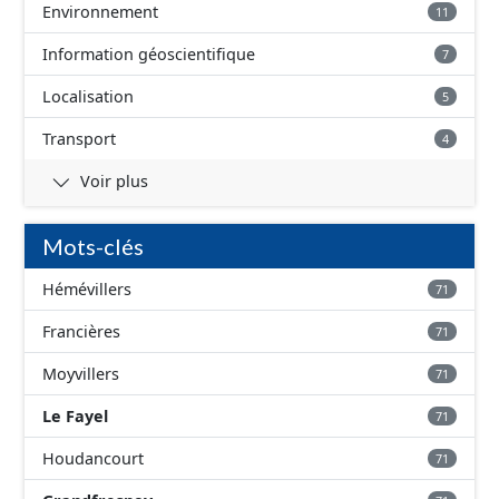
Environnement
11
Information géoscientifique
7
Localisation
5
Transport
4
Voir plus
Mots-clés
Hémévillers
71
Francières
71
Moyvillers
71
Le Fayel
71
Houdancourt
71