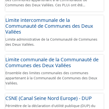
Communes des Deux Vallées. Ces PLUi ont été
numérisés conformément aux prescriptions nationales
du CNIG et contiennent les pièces administratives, le
Limite intercommunale de la
rapport de présentation, le PADD, les règlements écrits
Communauté de Communes des Deux
et graphiques, les annexes, les OAP et les données
géographiques. Malgré l'attention portée à la création
Vallées
de ces données, il est rappelé que seuls les documents
Limite administrative de la Communauté de Communes
papier font foi et sont opposables d'un point de vue
des Deux Vallées.
juridique.
Limite communale de la Communauté de
Communes des Deux Vallées
Ensemble des limites communales des communes
appartenant à la Communauté de Communes des Deux
Vallées.
CSNE (Canal Seine Nord Europe) - DUP
Périmètre de la déclaration d'utilité publique (DUP) du