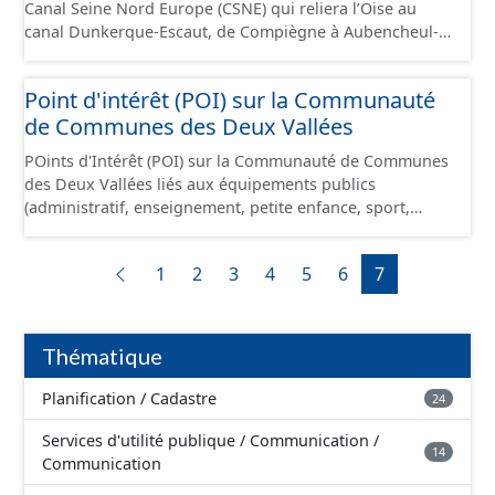
Canal Seine Nord Europe (CSNE) qui reliera l’Oise au
canal Dunkerque-Escaut, de Compiègne à Aubencheul-
au-Bac (près de Cambrai). Ce canal à grand gabarit
européen permettra d'accueillir des bateaux d’une
Point d'intérêt (POI) sur la Communauté
longueur allant jusque 185 mètres et jusque 11,40
de Communes des Deux Vallées
mètres de large, pouvant contenir 4 400 tonnes de
marchandises, soit l'équivalent de 220 camions.
POints d'Intérêt (POI) sur la Communauté de Communes
des Deux Vallées liés aux équipements publics
(administratif, enseignement, petite enfance, sport,
culture et loisir, social, espace vert aménagé, santé,
transport, culte, cimetière).
1
2
3
4
5
6
7
Thématique
Planification / Cadastre
24
Services d'utilité publique / Communication /
14
Communication