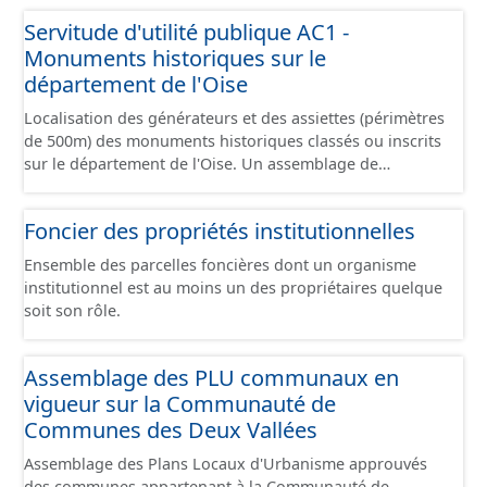
comprend les canalisations, branchements et ouvrages
Servitude d'utilité publique AC1 -
fonctionnels (regard, station, poste de refoulement,
Monuments historiques sur le
vanne, décharge, dessableur, clapet ...).
département de l'Oise
Localisation des générateurs et des assiettes (périmètres
de 500m) des monuments historiques classés ou inscrits
sur le département de l'Oise. Un assemblage de
données a été réalisé en particulier sur les communes
du Grand Compiégnois. Les servitudes d'utilité publique
Foncier des propriétés institutionnelles
sont des limitations administratives au droit de
propriété, elles sont instituées, par un ou plusieurs
Ensemble des parcelles foncières dont un organisme
actes, au bénéfice de personnes publiques, de
institutionnel est au moins un des propriétaires quelque
concessionnaires de services ou de travaux publics, ou
soit son rôle.
de personnes privées exerçant une activité d'intérêt
général. La collecte et la conservation des servitudes
d'utilité publique sont une mission régalienne de l'État
Assemblage des PLU communaux en
qui doit les porter à la connaissance des collectivités
vigueur sur la Communauté de
territoriales afin que celles-ci les annexent à leur
Communes des Deux Vallées
document d'urbanisme. Les servitudes d'utilité publique
concernées sont celles définies par les articles L. 126-1
Assemblage des Plans Locaux d'Urbanisme approuvés
et R. 126-1 du code de l'urbanisme et leurs annexes.
des communes appartenant à la Communauté de