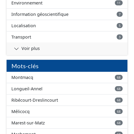
Environnement
11
Information géoscientifique
7
Localisation
5
Transport
3
Voir plus
Mots-clés
Montmacq
68
Longueil-Annel
68
Ribécourt-Dreslincourt
68
Mélicocq
68
Marest-sur-Matz
68