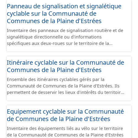
Panneau de signalisation et signalétique
sont désaffectées mais sont toujours physiquement
cyclable sur la Communauté de
présentes sur le terrain.
Communes de la Plaine d'Estrées
Inventaire des panneaux de signalisation routière et de
signalétique directionnelle ou d'informations
spécifiques aux deux-roues sur le territoire de la
Communauté de Communes de la Plaine d'Estrées. Cette
donnée s'appuie sur le référentiel de panneaux (PANO)
Itinéraire cyclable sur la Communauté de
en cours de réalisation. Cet inventaire est en cours, la
Communes de la Plaine d'Estrées
donnée n'est donc pas exhaustive.
Ensemble des itinéraires cyclables gérés par la
Communauté de Communes de la Plaine d'Estrées. Ils
permettent de desservir les lieux d'intérêts du territoire
de courte ou moyenne distance destiné aux cyclistes
(pôle économique, éducatif, sites touristiques, etc.) dans
Equipement cyclable sur la Communauté
de bonnes conditions. Ils peuvent emprunter tout type
de Communes de la Plaine d'Estrées
de voies sécurisées : voie verte, piste cyclable, voie à
faible trafic motorisé, et en milieu urbain : zone 30,
Inventaire des équipements liés au vélo sur le territoire
couloir partagé avec les bus, aire piétonne, bandes
de la Communauté de Communes de la Plaine d'Estrées
cyclables ou jalonnement sur chaussée. Les itinéraires