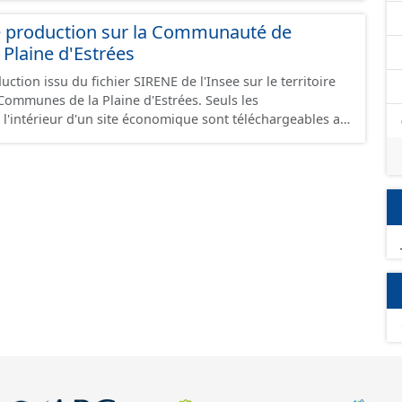
e production sur la Communauté de
Plaine d'Estrées
ction issu du fichier SIRENE de l'Insee sur le territoire
nes de la Plaine d'Estrées. Seuls les
 l'intérieur d'un site économique sont téléchargeables au
GeoJson et structurés conformément aux prescriptions
 Économiques. Ce lot ne contient pas la référence aux
omique à ce jour. Il est filtré au-delà des prescriptions
 SCI.