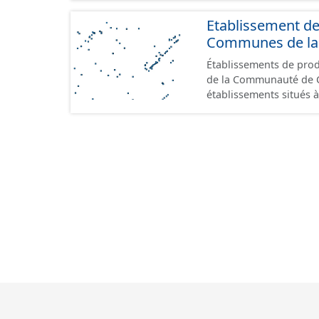
Etablissement d
Communes de la 
Établissements de produ
de la Communauté de Commu
établissements situés à
format GeoPackage et 
du standard CNIG Sites
terrains à vocation écon
du CNIG se limitant aux