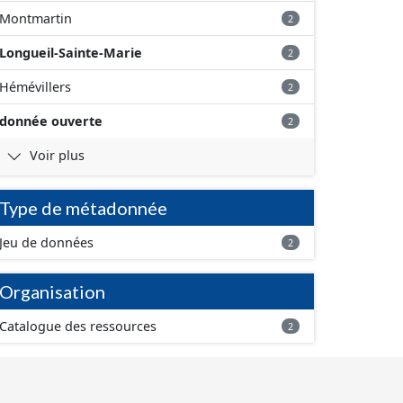
Montmartin
2
Longueil-Sainte-Marie
2
Hémévillers
2
donnée ouverte
2
Voir plus
Type de métadonnée
Jeu de données
2
Organisation
Catalogue des ressources
2