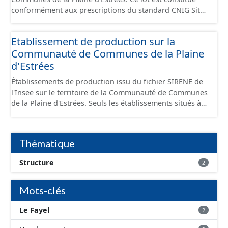
conformément aux prescriptions du standard CNIG Sites
Économiques et fourni au format GeoPackage et
GeoJson.
Etablissement de production sur la
Communauté de Communes de la Plaine
d'Estrées
Établissements de production issu du fichier SIRENE de
l'Insee sur le territoire de la Communauté de Communes
de la Plaine d'Estrées. Seuls les établissements situés à
l'intérieur d'un site économique sont téléchargeables au
format GeoPackage et GeoJson et structurés
conformément aux prescriptions du standard CNIG Sites
Thématique
Économiques. Ce lot ne contient pas la référence aux
terrains à vocation économique à ce jour. Il est filtré au-
Structure
2
delà des prescriptions du CNIG se limitant aux SCI.
Mots-clés
Le Fayel
2