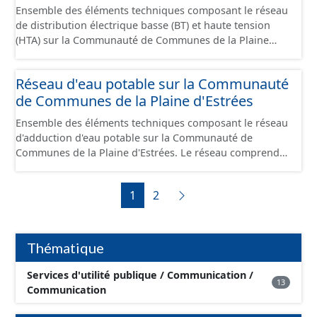
Ensemble des éléments techniques composant le réseau
de distribution électrique basse (BT) et haute tension
(HTA) sur la Communauté de Communes de la Plaine
d'Estrées. Le réseau comprend les câbles enterrés /
aériens, les ouvrages fonctionnels du réseau (poste de
Réseau d'eau potable sur la Communauté
distribution, poste source...) ainsi que les pylones de
de Communes de la Plaine d'Estrées
support.
Ensemble des éléments techniques composant le réseau
d'adduction d'eau potable sur la Communauté de
Communes de la Plaine d'Estrées. Le réseau comprend
les canalisations, branchements et ouvrages
fonctionnels du réseau (vanne, réservoir, regard,
1
2
opercule, plaque pleine, té, réduction, ventouse ...).
Thématique
Services d'utilité publique / Communication /
13
Communication