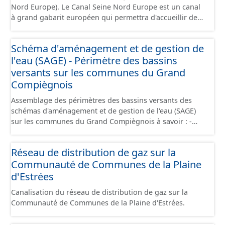
la partie du sud CSNE.
Nord Europe). Le Canal Seine Nord Europe est un canal
à grand gabarit européen qui permettra d'accueillir des
bateaux d’une longueur allant jusque 185 mètres et
jusque 11,40 mètres de large, pouvant contenir 4 400
Schéma d'aménagement et de gestion de
tonnes de marchandises, soit l'équivalent de 220
l'eau (SAGE) - Périmètre des bassins
camions. Il reliera l’Oise au canal Dunkerque-Escaut, de
Compiègne à Aubencheul-au-Bac (près de Cambrai).
versants sur les communes du Grand
Compiègnois
Assemblage des périmètres des bassins versants des
schémas d'aménagement et de gestion de l'eau (SAGE)
sur les communes du Grand Compiègnois à savoir : -
SAGE Oise-Moyenne - SAGE Oise-Aronde - SAGE Automne
- SAGE de la Nonette - SAGE de la Brêche Outil de
Réseau de distribution de gaz sur la
planification qui fixe les objectifs et les règles de gestion
Communauté de Communes de la Plaine
locale de l’eau pour un périmètre hydrographique
cohérent. Le SAGE est élaboré et mis en œuvre par les
d'Estrées
acteurs locaux (élus, usagers, associations,
Canalisation du réseau de distribution de gaz sur la
représentants de l’État…) réunis au sein de la
Communauté de Communes de la Plaine d'Estrées.
commission locale de l’eau (CLE). Il établit un projet pour
une gestion concertée et collective de l’eau. Il a une