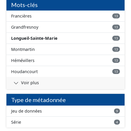
Mots-clés
Francières
13
Grandfresnoy
13
Longueil-Sainte-Marie
13
Montmartin
13
Hémévillers
13
Houdancourt
13
Voir plus
Type de métadonnée
Jeu de données
9
Série
4