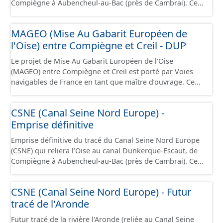
Compiègne à Aubencheul-au-Bac (près de Cambrai). Ce
canal à grand gabarit européen permettra d'accueillir
des bateaux d’une longueur allant jusque 185 mètres et
MAGEO (Mise Au Gabarit Européen de
jusque 11,40 mètres de large, pouvant contenir 4 400
l'Oise) entre Compiègne et Creil - DUP
tonnes de marchandises, soit l'équivalent de 220
camions. Cette ressource est disponible uniquement sur
Le projet de Mise Au Gabarit Européen de l’Oise
la partie du sud CSNE.
(MAGEO) entre Compiègne et Creil est porté par Voies
navigables de France en tant que maître d’ouvrage. Ce
projet a pour objectif de garantir un mouillage de 4
mètres (contre 3 mètres aujourd’hui) entre Compiègne et
CSNE (Canal Seine Nord Europe) -
Creil, afin d’accueillir des convois gabarit européen Vb
Emprise définitive
transportant jusqu’à 4 400 tonnes de marchandises. Ce
projet se situe au débouché sud du canal Seine-Nord
Emprise définitive du tracé du Canal Seine Nord Europe
Europe, maillon central de la liaison fluviale Seine-
(CSNE) qui reliera l’Oise au canal Dunkerque-Escaut, de
Escaut. Il s’étend sur 42 kilomètres de linéaire, depuis le
Compiègne à Aubencheul-au-Bac (près de Cambrai). Ce
pont SNCF de Compiègne jusqu’à l’écluse de Creil, et
canal à grand gabarit européen permettra d'accueillir
traverse 22 communes dans le département de l’Oise.
des bateaux d’une longueur allant jusque 185 mètres et
Cette ressource contient le périmètre de la déclaration
CSNE (Canal Seine Nord Europe) - Futur
jusque 11,40 mètres de large, pouvant contenir 4 400
d'utilité publique (DUP).
tracé de l'Aronde
tonnes de marchandises, soit l'équivalent de 220
camions. Cette ressource est disponible uniquement sur
Futur tracé de la rivière l'Aronde (reliée au Canal Seine