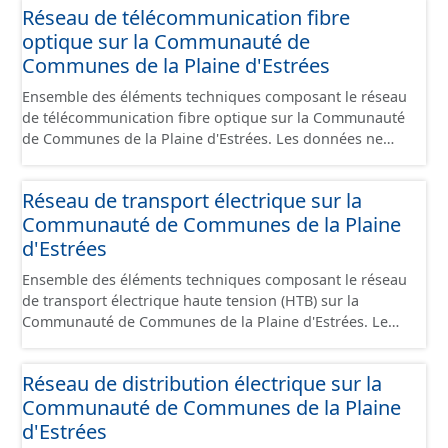
valeur réglementaire, cette procédure est encadrée par
Réseau de télécommunication fibre
l’État puisque ce sont les arrêtés préfectoraux qui
optique sur la Communauté de
délimitent le périmètre, constituent la composition de la
Communes de la Plaine d'Estrées
CLE et approuvent le SAGE.
Ensemble des éléments techniques composant le réseau
de télécommunication fibre optique sur la Communauté
de Communes de la Plaine d'Estrées. Les données ne
comprennent que les câbles.
Réseau de transport électrique sur la
Communauté de Communes de la Plaine
d'Estrées
Ensemble des éléments techniques composant le réseau
de transport électrique haute tension (HTB) sur la
Communauté de Communes de la Plaine d'Estrées. Le
réseau comprend les câbles enterrés / aériens, les
ouvrages fonctionnels du réseau (poste source...) ainsi
Réseau de distribution électrique sur la
que les pylones de support.
Communauté de Communes de la Plaine
d'Estrées