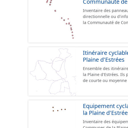
Communauté de C
Inventaire des panneaux
directionnelle ou d'inf
la Communauté de Comm
le référentiel de panne
cours, la donnée n'est
Itinéraire cycla
Plaine d'Estrées
Ensemble des itinérai
la Plaine d'Estrées. Ils permettent de desservir les lieux d'intérêts du territoire
de courte ou moyenne d
éducatif, sites tourist
emprunter tout type de v
trafic motorisé, et en m
piétonne, bandes cyclables ou j
Equipement cyc
pas des aménagements
la Plaine d'Estré
diverses et parfois il
Inventaire des équipem
pour assurer une continuité. Ce jeu de données comprend
Communes de la Plaine d