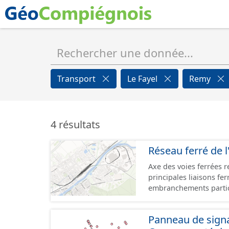
Transport
Le Fayel
Remy
4 résultats
Réseau ferré de l
Axe des voies ferrées r
principales liaisons fe
embranchements partic
zones d'activité. Certa
toujours physiquement 
Panneau de signal