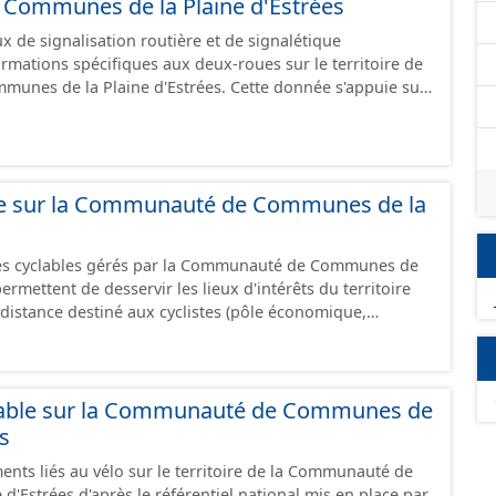
ommunes de la Plaine d'Estrées
 de signalisation routière et de signalétique
ormations spécifiques aux deux-roues sur le territoire de
unes de la Plaine d'Estrées. Cette donnée s'appuie sur
aux (PANO) en cours de réalisation. Cet inventaire est en
 donc pas exhaustive.
ble sur la Communauté de Communes de la
res cyclables gérés par la Communauté de Communes de
istance destiné aux cyclistes (pôle économique,
iques, etc.) dans de bonnes conditions. Ils peuvent
oies sécurisées : voie verte, piste cyclable, voie à faible
ilieu urbain : zone 30, couloir partagé avec les bus, aire
alonnement sur chaussée. Les itinéraires ne sont
lable sur la Communauté de Communes de
 mais une succession d’aménagements de natures
es
s peuvent emprunter des tronçons de voies non aménagés
ents liés au vélo sur le territoire de la Communauté de
 uniquement les
'Estrées d'après le référentiel national mis en place par