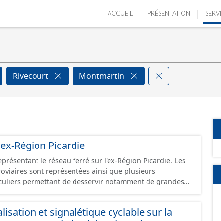
ACCUEIL
PRÉSENTATION
SERV
Rivecourt
Montmartin
'ex-Région Picardie
eprésentant le réseau ferré sur l'ex-Région Picardie. Les
rroviaires sont représentées ainsi que plusieurs
uliers permettant de desservir notamment de grandes
ines voies représentées sont désaffectées mais sont
présentes sur le terrain.
isation et signalétique cyclable sur la