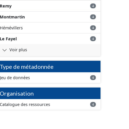
Remy
4
Montmartin
4
Hémévillers
4
Le Fayel
4
Voir plus
Type de métadonnée
Jeu de données
4
Organisation
Catalogue des ressources
4