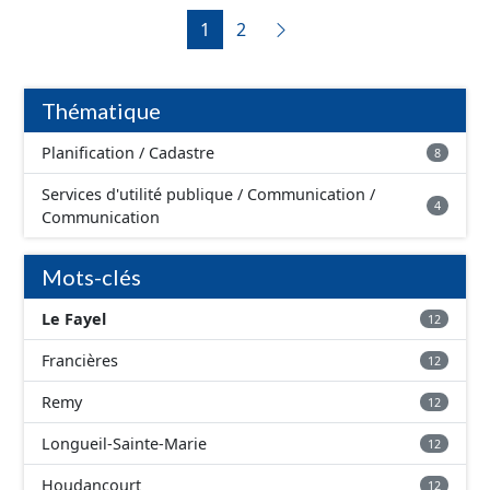
fonctionnels du réseau (vanne, réservoir, regard,
capacité d’accueil d’habitants dans le périmètre des
1
2
opercule, plaque pleine, té, réduction, ventouse ...).
servitudes.
Thématique
Planification / Cadastre
8
Services d'utilité publique / Communication /
4
Communication
Mots-clés
Le Fayel
12
Francières
12
Remy
12
Longueil-Sainte-Marie
12
Houdancourt
12