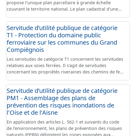
propose l’unique plan parcellaire à grande échelle
couvrant le territoire national. Le plan cadastral d’une
commune est découpé en sections, elles-mêmes
pouvant être découpées en subdivisions de sections,
Servitude d’utilité publique de catégorie
communément appelées « feuilles de plan ». La parcelle
T1 - Protection du domaine public
est l’unité cadastrale de base. C’est un terrain d’un seul
tenant situé dans un même lieudit et appartenant à un
ferroviaire sur les communes du Grand
même propriétaire. Le plan cadastral au format vecteur
Compiégnois
est issu majoritairement de numérisation du plan
Les servitudes de catégorie T1 concernent les servitudes
cadastral papier ou raster réalisée dans le cadre de
relatives aux voies ferrées. Il s'agit de servitudes
conventions avec les collectivités territoriales. Les plans
concernant les propriétés riveraines des chemins de fer
cadastraux au format vecteur en France métropolitaine
et instituées dans des zones définies par la loi du 15
sont actuellement géoréférencés dans le système légal
juillet 1845 sur la police des chemins de fer et par
(RGF93). Cette ressource propose l'assemblage des
Servitude d’utilité publique de catégorie
l'article 6 du décret du 30 octobre 1935 modifié portant
données des feuilles de plan à la commune, elles même
PM1 - Assemblage des plans de
création de servitudes de visibilité sur les voies
regroupées à l'échelle de la Communauté de Communes
publiques à savoir : Textes en vigueur : Loi du 15 juillet
prévention des risques inondations de
de la Plaine d'Estrées.
1845 sur la police des chemins de fer - Titre Ier :
l'Oise et de l'Aisne
mesures relatives à la conservation des chemins de fer
En application des articles L. 562-1 et suivants du code
(articles 1 à 11) ; Code de la voirie routière (créé par la loi
de l'environnement, les plans de prévention des risques
n° 89-413 et le décret n° 89-631) et notamment les
naturels (PPRN) délimitent les zones exposées aux
articles : -L. 123-6 et R.123-3 relatifs à l'alignement sur