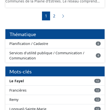
Communes de la Plaine d'Estrées. Le réseau comprend
d’adaptation, de réfection ou d’extension de l’existant
les canalisations, branchements et ouvrages
sous réserve néanmoins de ne pas augmenter la
fonctionnels du réseau (vanne, réservoir, regard,
capacité d’accueil d’habitants dans le périmètre des
1
2
opercule, plaque pleine, té, réduction, ventouse ...).
servitudes.
Thématique
Planification / Cadastre
8
Services d'utilité publique / Communication /
4
Communication
Mots-clés
Le Fayel
12
Francières
12
Remy
12
Longueil-Sainte-Marie
12