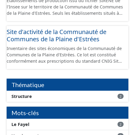
Établissements de production issu du fichier SIRENE de
l'Insee sur le territoire de la Communauté de Communes
de la Plaine d'Estrées. Seuls les établissements situés à
l'intérieur d'un site économique sont téléchargeables au
format GeoPackage et GeoJson et structurés
Site d'activité de la Communauté de
conformément aux prescriptions du standard CNIG Sites
Communes de la Plaine d'Estrées
Économiques. Ce lot ne contient pas la référence aux
terrains à vocation économique à ce jour. Il est filtré au-
Inventaire des sites économiques de la Communauté de
delà des prescriptions du CNIG se limitant aux SCI.
Communes de la Plaine d'Estrées. Ce lot est constitué
conformément aux prescriptions du standard CNIG Sites
Économiques et fourni au format GeoPackage et
GeoJson.
Thématique
Structure
2
Mots-clés
Le Fayel
2