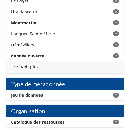
Le Fayel
2
Houdancourt
2
Montmartin
2
Longueil-Sainte-Marie
2
Hémévillers
2
donnée ouverte
2
Voir plus
Type de métadonnée
Jeu de données
2
Organisation
Catalogue des ressources
2