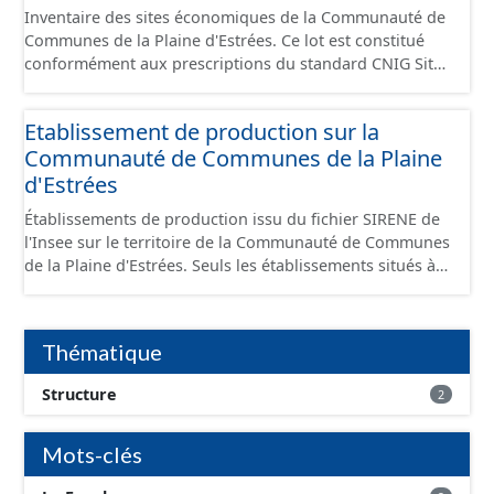
Inventaire des sites économiques de la Communauté de
Communes de la Plaine d'Estrées. Ce lot est constitué
conformément aux prescriptions du standard CNIG Sites
Économiques et fourni au format GeoPackage et
GeoJson.
Etablissement de production sur la
Communauté de Communes de la Plaine
d'Estrées
Établissements de production issu du fichier SIRENE de
l'Insee sur le territoire de la Communauté de Communes
de la Plaine d'Estrées. Seuls les établissements situés à
l'intérieur d'un site économique sont téléchargeables au
format GeoPackage et GeoJson et structurés
conformément aux prescriptions du standard CNIG Sites
Thématique
Économiques. Ce lot ne contient pas la référence aux
terrains à vocation économique à ce jour. Il est filtré au-
Structure
2
delà des prescriptions du CNIG se limitant aux SCI.
Mots-clés