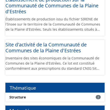
Communauté de Communes de la Plaine
d'Estrées
Établissements de production issu du fichier SIRENE de
l'Insee sur le territoire de la Communauté de Communes
de la Plaine d'Estrées. Seuls les établissements situés à
l'intérieur d'un site économique sont téléchargeables au
format GeoPackage et GeoJson et structurés
Site d'activité de la Communauté de
conformément aux prescriptions du standard CNIG Sites
Communes de la Plaine d'Estrées
Économiques. Ce lot ne contient pas la référence aux
terrains à vocation économique à ce jour. Il est filtré au-
Inventaire des sites économiques de la Communauté de
delà des prescriptions du CNIG se limitant aux SCI.
Communes de la Plaine d'Estrées. Ce lot est constitué
conformément aux prescriptions du standard CNIG Sites
Économiques et fourni au format GeoPackage et
GeoJson.
Thématique
Structure
2