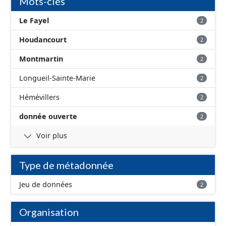
Mots-clés
Le Fayel
2
Houdancourt
2
Montmartin
2
Longueil-Sainte-Marie
2
Hémévillers
2
donnée ouverte
2
Voir plus
Type de métadonnée
Jeu de données
2
Organisation