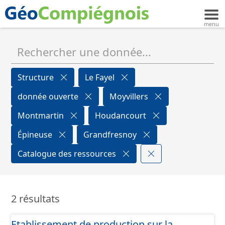
Structure
Le Fayel
donnée ouverte
Moyvillers
Montmartin
Houdancourt
Épineuse
Grandfresnoy
Catalogue des ressources
2 résultats
Etablissement de production sur la