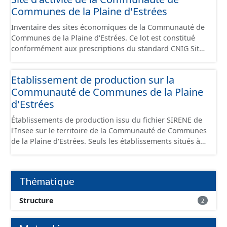
Communes de la Plaine d'Estrées
Inventaire des sites économiques de la Communauté de
Communes de la Plaine d'Estrées. Ce lot est constitué
conformément aux prescriptions du standard CNIG Sites
Économiques et fourni au format GeoPackage et
GeoJson.
Etablissement de production sur la
Communauté de Communes de la Plaine
d'Estrées
Établissements de production issu du fichier SIRENE de
l'Insee sur le territoire de la Communauté de Communes
de la Plaine d'Estrées. Seuls les établissements situés à
l'intérieur d'un site économique sont téléchargeables au
format GeoPackage et GeoJson et structurés
conformément aux prescriptions du standard CNIG Sites
Thématique
Économiques. Ce lot ne contient pas la référence aux
terrains à vocation économique à ce jour. Il est filtré au-
Structure
2
delà des prescriptions du CNIG se limitant aux SCI.