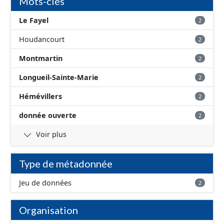
Mots-clés
Le Fayel
2
Houdancourt
2
Montmartin
2
Longueil-Sainte-Marie
2
Hémévillers
2
donnée ouverte
2
Voir plus
Type de métadonnée
Jeu de données
2
Organisation