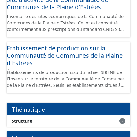
Communes de la Plaine d'Estrées
Inventaire des sites économiques de la Communauté de
Communes de la Plaine d'Estrées. Ce lot est constitué
conformément aux prescriptions du standard CNIG Sites
Économiques et fourni au format GeoPackage et
GeoJson.
Etablissement de production sur la
Communauté de Communes de la Plaine
d'Estrées
Établissements de production issu du fichier SIRENE de
l'Insee sur le territoire de la Communauté de Communes
de la Plaine d'Estrées. Seuls les établissements situés à
l'intérieur d'un site économique sont téléchargeables au
format GeoPackage et GeoJson et structurés
conformément aux prescriptions du standard CNIG Sites
Thématique
Économiques. Ce lot ne contient pas la référence aux
terrains à vocation économique à ce jour. Il est filtré au-
Structure
2
delà des prescriptions du CNIG se limitant aux SCI.