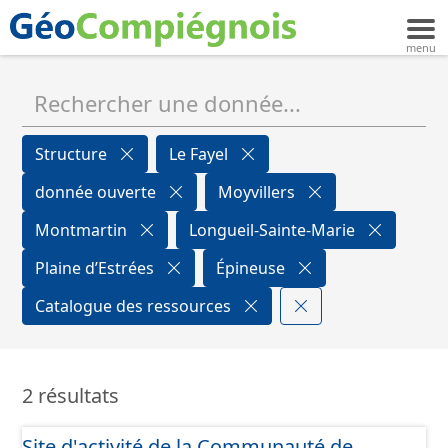
Structure
Le Fayel
donnée ouverte
Moyvillers
Montmartin
Longueil-Sainte-Marie
Plaine d’Estrées
Épineuse
Catalogue des ressources
2 résultats
Site d'activité de la Communauté de