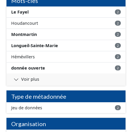
Mots-clés
Le Fayel
2
Houdancourt
2
Montmartin
2
Longueil-Sainte-Marie
2
Hémévillers
2
donnée ouverte
2
Voir plus
Type de métadonnée
Jeu de données
2
Organisation