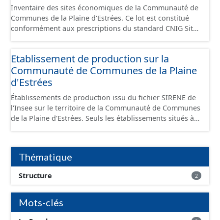
Inventaire des sites économiques de la Communauté de
Communes de la Plaine d'Estrées. Ce lot est constitué
conformément aux prescriptions du standard CNIG Sites
Économiques et fourni au format GeoPackage et
GeoJson.
Etablissement de production sur la
Communauté de Communes de la Plaine
d'Estrées
Établissements de production issu du fichier SIRENE de
l'Insee sur le territoire de la Communauté de Communes
de la Plaine d'Estrées. Seuls les établissements situés à
l'intérieur d'un site économique sont téléchargeables au
format GeoPackage et GeoJson et structurés
conformément aux prescriptions du standard CNIG Sites
Thématique
Économiques. Ce lot ne contient pas la référence aux
terrains à vocation économique à ce jour. Il est filtré au-
Structure
2
delà des prescriptions du CNIG se limitant aux SCI.
Mots-clés