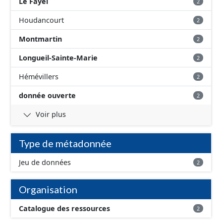
Le Fayel
2
Houdancourt
2
Montmartin
2
Longueil-Sainte-Marie
2
Hémévillers
2
donnée ouverte
2
Voir plus
Type de métadonnée
Jeu de données
2
Organisation
Catalogue des ressources
2