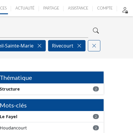
ICES
ACTUALITÉ
PARTAGE
ASSISTANCE
COMPTE
il-Sainte-Marie
Rivecourt
Thématique
Structure
2
Mots-clés
Le Fayel
2
Houdancourt
2