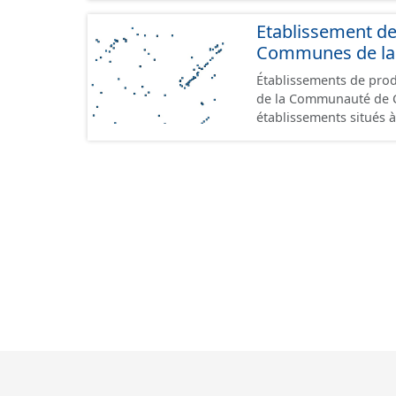
Etablissement d
Communes de la 
Établissements de produ
de la Communauté de Commu
établissements situés à
format GeoPackage et 
du standard CNIG Sites
terrains à vocation écon
du CNIG se limitant aux