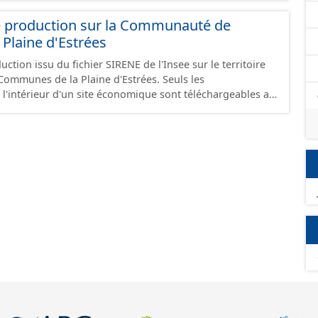
e production sur la Communauté de
Plaine d'Estrées
ction issu du fichier SIRENE de l'Insee sur le territoire
nes de la Plaine d'Estrées. Seuls les
 l'intérieur d'un site économique sont téléchargeables au
GeoJson et structurés conformément aux prescriptions
 Économiques. Ce lot ne contient pas la référence aux
omique à ce jour. Il est filtré au-delà des prescriptions
 SCI.