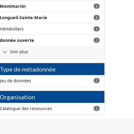
Montmartin
2
Longueil-Sainte-Marie
2
Hémévillers
2
donnée ouverte
2
Voir plus
Type de métadonnée
Jeu de données
2
Organisation
Catalogue des ressources
2