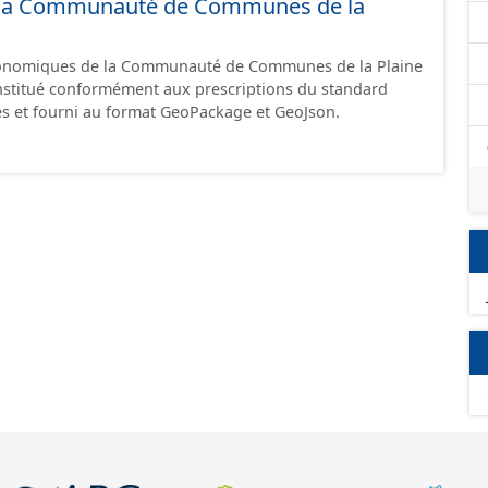
de la Communauté de Communes de la
omique à ce jour. Il est filtré au-delà des prescriptions
 SCI.
économiques de la Communauté de Communes de la Plaine
constitué conformément aux prescriptions du standard
s et fourni au format GeoPackage et GeoJson.