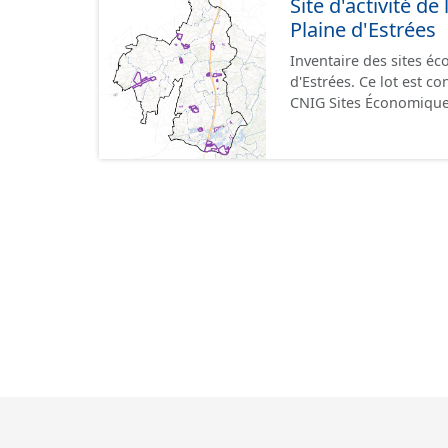
Site d'activité 
terrains à vocation écon
Plaine d'Estrées
du CNIG se limitant aux
Inventaire des sites 
d'Estrées. Ce lot est 
CNIG Sites Économique