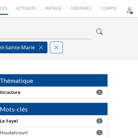
ICES
ACTUALITÉ
PARTAGE
ASSISTANCE
COMPTE
il-Sainte-Marie
Thématique
Structure
2
Mots-clés
Le Fayel
2
Houdancourt
2