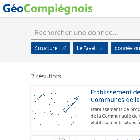
Structure
Le Fayel
donnée ou
2 résultats
Etablissement d
Communes de la 
Établissements de produ
de la Communauté de Commu
établissements situés à
format GeoPackage et 
du standard CNIG Sites