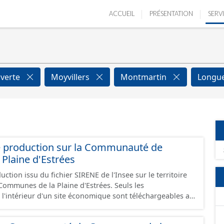
ACCUEIL
PRÉSENTATION
SERV
verte
Moyvillers
Montmartin
Longue
e production sur la Communauté de
Plaine d'Estrées
ction issu du fichier SIRENE de l'Insee sur le territoire
nes de la Plaine d'Estrées. Seuls les
 l'intérieur d'un site économique sont téléchargeables au
GeoJson et structurés conformément aux prescriptions
 Économiques. Ce lot ne contient pas la référence aux