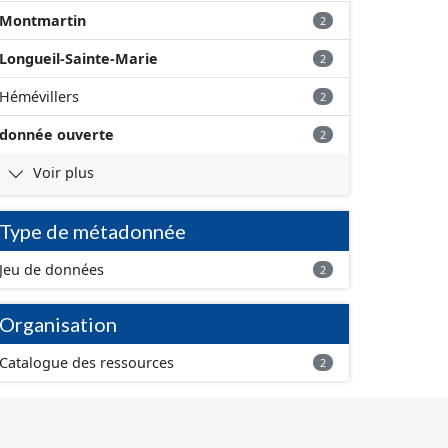
Montmartin
2
Longueil-Sainte-Marie
2
Hémévillers
2
donnée ouverte
2
Voir plus
Type de métadonnée
Jeu de données
2
Organisation
Catalogue des ressources
2