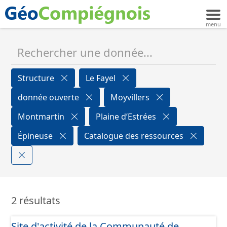
Structure
Le Fayel
donnée ouverte
Moyvillers
Montmartin
Plaine d’Estrées
Épineuse
Catalogue des ressources
2 résultats
Site d'activité de la Communauté de