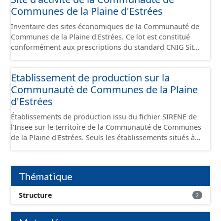
Communes de la Plaine d'Estrées
Inventaire des sites économiques de la Communauté de
Communes de la Plaine d'Estrées. Ce lot est constitué
conformément aux prescriptions du standard CNIG Sites
Économiques et fourni au format GeoPackage et
GeoJson.
Etablissement de production sur la
Communauté de Communes de la Plaine
d'Estrées
Établissements de production issu du fichier SIRENE de
l'Insee sur le territoire de la Communauté de Communes
de la Plaine d'Estrées. Seuls les établissements situés à
l'intérieur d'un site économique sont téléchargeables au
format GeoPackage et GeoJson et structurés
conformément aux prescriptions du standard CNIG Sites
Thématique
Économiques. Ce lot ne contient pas la référence aux
terrains à vocation économique à ce jour. Il est filtré au-
Structure
2
delà des prescriptions du CNIG se limitant aux SCI.