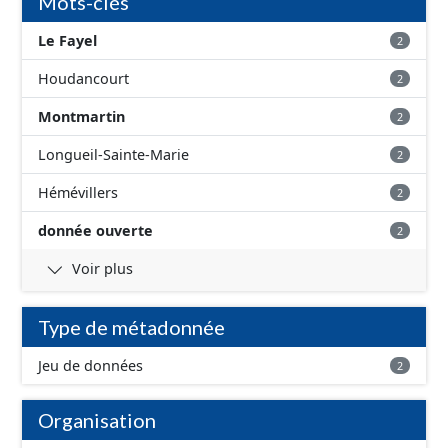
Mots-clés
Le Fayel
2
Houdancourt
2
Montmartin
2
Longueil-Sainte-Marie
2
Hémévillers
2
donnée ouverte
2
Voir plus
Type de métadonnée
Jeu de données
2
Organisation