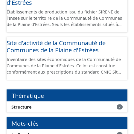
d'Estrées
Établissements de production issu du fichier SIRENE de
l'Insee sur le territoire de la Communauté de Communes
de la Plaine d'Estrées. Seuls les établissements situés à
l'intérieur d'un site économique sont téléchargeables au
format GeoPackage et GeoJson et structurés
Site d'activité de la Communauté de
conformément aux prescriptions du standard CNIG Sites
Communes de la Plaine d'Estrées
Économiques. Ce lot ne contient pas la référence aux
terrains à vocation économique à ce jour. Il est filtré au-
Inventaire des sites économiques de la Communauté de
delà des prescriptions du CNIG se limitant aux SCI.
Communes de la Plaine d'Estrées. Ce lot est constitué
conformément aux prescriptions du standard CNIG Sites
Économiques et fourni au format GeoPackage et
GeoJson.
Thématique
Structure
2
Mots-clés