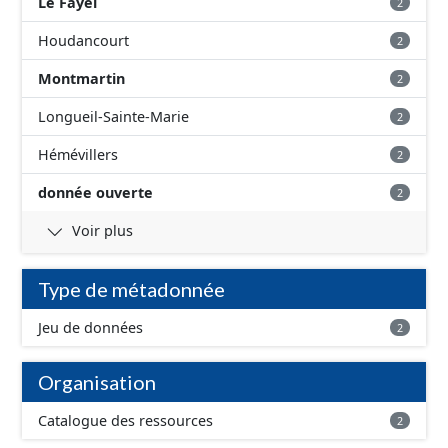
Le Fayel
2
Houdancourt
2
Montmartin
2
Longueil-Sainte-Marie
2
Hémévillers
2
donnée ouverte
2
Voir plus
Type de métadonnée
Jeu de données
2
Organisation
Catalogue des ressources
2