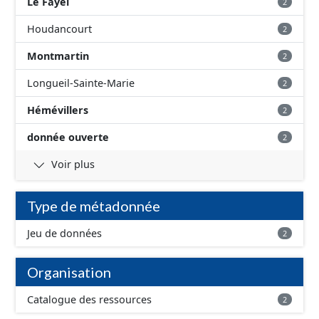
Le Fayel
2
Houdancourt
2
Montmartin
2
Longueil-Sainte-Marie
2
Hémévillers
2
donnée ouverte
2
Voir plus
Type de métadonnée
Jeu de données
2
Organisation
Catalogue des ressources
2