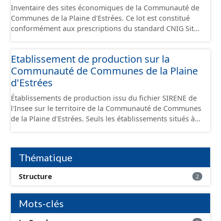
Inventaire des sites économiques de la Communauté de
Communes de la Plaine d'Estrées. Ce lot est constitué
conformément aux prescriptions du standard CNIG Sites
Économiques et fourni au format GeoPackage et
GeoJson.
Etablissement de production sur la
Communauté de Communes de la Plaine
d'Estrées
Établissements de production issu du fichier SIRENE de
l'Insee sur le territoire de la Communauté de Communes
de la Plaine d'Estrées. Seuls les établissements situés à
l'intérieur d'un site économique sont téléchargeables au
format GeoPackage et GeoJson et structurés
conformément aux prescriptions du standard CNIG Sites
Thématique
Économiques. Ce lot ne contient pas la référence aux
terrains à vocation économique à ce jour. Il est filtré au-
Structure
2
delà des prescriptions du CNIG se limitant aux SCI.
Mots-clés