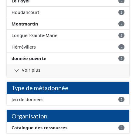
Le Fayel
2
Houdancourt
2
Montmartin
2
Longueil-Sainte-Marie
2
Hémévillers
2
donnée ouverte
2
Voir plus
Type de métadonnée
Jeu de données
2
Organisation
Catalogue des ressources
2