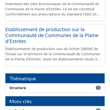
Inventaire des sites économiques de la Communauté de
Communes de la Plaine d'Estrées. Ce lot est constitué
conformément aux prescriptions du standard CNIG Sites
Économiques et fourni au format GeoPackage et
GeoJson.
Etablissement de production sur la
Communauté de Communes de la Plaine
d'Estrées
Établissements de production issu du fichier SIRENE de
l'Insee sur le territoire de la Communauté de Communes
de la Plaine d'Estrées. Seuls les établissements situés à
l'intérieur d'un site économique sont téléchargeables au
format GeoPackage et GeoJson et structurés
conformément aux prescriptions du standard CNIG Sites
Thématique
Économiques. Ce lot ne contient pas la référence aux
terrains à vocation économique à ce jour. Il est filtré au-
Structure
2
delà des prescriptions du CNIG se limitant aux SCI.
Mots-clés