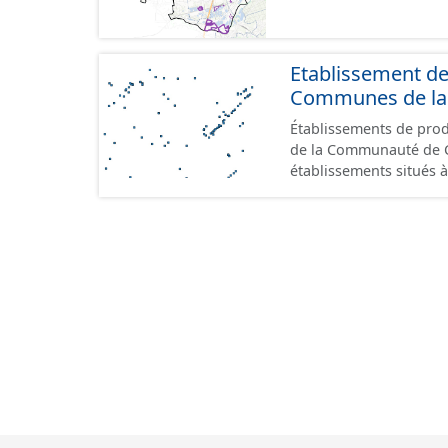
Etablissement d
Communes de la 
Établissements de produ
de la Communauté de Commu
établissements situés à
format GeoPackage et 
du standard CNIG Sites
terrains à vocation écon
du CNIG se limitant aux