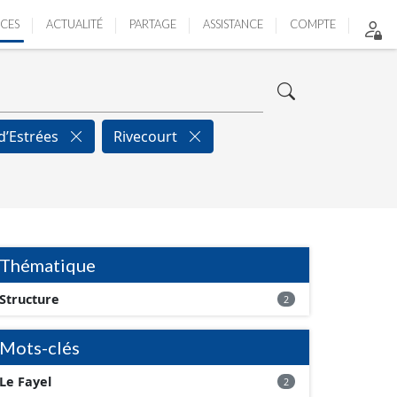
ICES
ACTUALITÉ
PARTAGE
ASSISTANCE
COMPTE
 d’Estrées
Rivecourt
Thématique
Structure
2
Mots-clés
Le Fayel
2