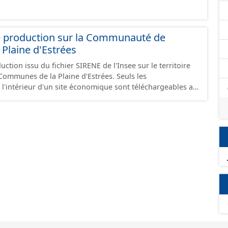
e production sur la Communauté de
Plaine d'Estrées
ction issu du fichier SIRENE de l'Insee sur le territoire
nes de la Plaine d'Estrées. Seuls les
 l'intérieur d'un site économique sont téléchargeables au
GeoJson et structurés conformément aux prescriptions
 Économiques. Ce lot ne contient pas la référence aux
omique à ce jour. Il est filtré au-delà des prescriptions
 SCI.