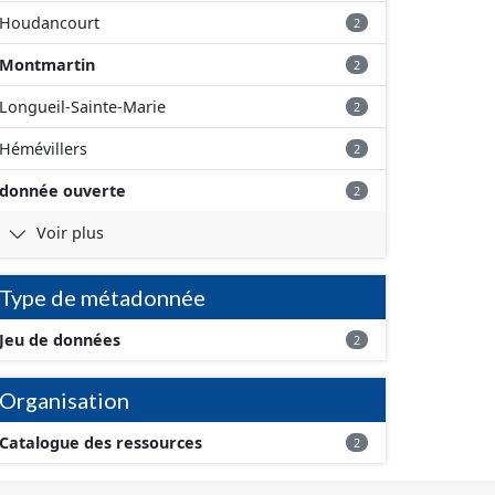
Houdancourt
2
Montmartin
2
Longueil-Sainte-Marie
2
Hémévillers
2
donnée ouverte
2
Voir plus
Type de métadonnée
Jeu de données
2
Organisation
Catalogue des ressources
2