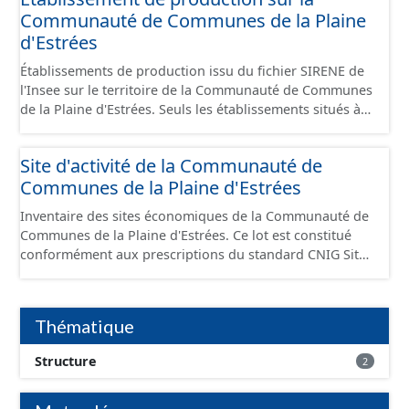
Communauté de Communes de la Plaine
d'Estrées
Établissements de production issu du fichier SIRENE de
l'Insee sur le territoire de la Communauté de Communes
de la Plaine d'Estrées. Seuls les établissements situés à
l'intérieur d'un site économique sont téléchargeables au
format GeoPackage et GeoJson et structurés
Site d'activité de la Communauté de
conformément aux prescriptions du standard CNIG Sites
Communes de la Plaine d'Estrées
Économiques. Ce lot ne contient pas la référence aux
terrains à vocation économique à ce jour. Il est filtré au-
Inventaire des sites économiques de la Communauté de
delà des prescriptions du CNIG se limitant aux SCI.
Communes de la Plaine d'Estrées. Ce lot est constitué
conformément aux prescriptions du standard CNIG Sites
Économiques et fourni au format GeoPackage et
GeoJson.
Thématique
Structure
2