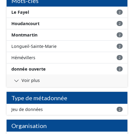
Mots-clés
Le Fayel
2
Houdancourt
2
Montmartin
2
Longueil-Sainte-Marie
2
Hémévillers
2
donnée ouverte
2
Voir plus
Type de métadonnée
Jeu de données
2
Organisation