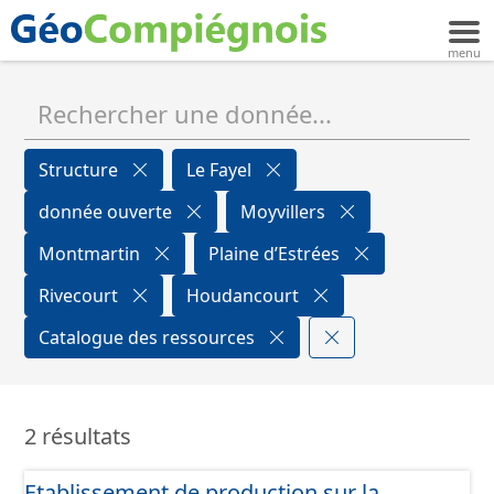
Structure
Le Fayel
donnée ouverte
Moyvillers
Montmartin
Plaine d’Estrées
Rivecourt
Houdancourt
Catalogue des ressources
2 résultats
Etablissement de production sur la