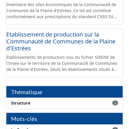
Inventaire des sites économiques de la Communauté de
Communes de la Plaine d'Estrées. Ce lot est constitué
conformément aux prescriptions du standard CNIG Sites
Économiques et fourni au format GeoPackage et
GeoJson.
Etablissement de production sur la
Communauté de Communes de la Plaine
d'Estrées
Établissements de production issu du fichier SIRENE de
l'Insee sur le territoire de la Communauté de Communes
de la Plaine d'Estrées. Seuls les établissements situés à
l'intérieur d'un site économique sont téléchargeables au
format GeoPackage et GeoJson et structurés
conformément aux prescriptions du standard CNIG Sites
Thématique
Économiques. Ce lot ne contient pas la référence aux
terrains à vocation économique à ce jour. Il est filtré au-
Structure
2
delà des prescriptions du CNIG se limitant aux SCI.
Mots-clés