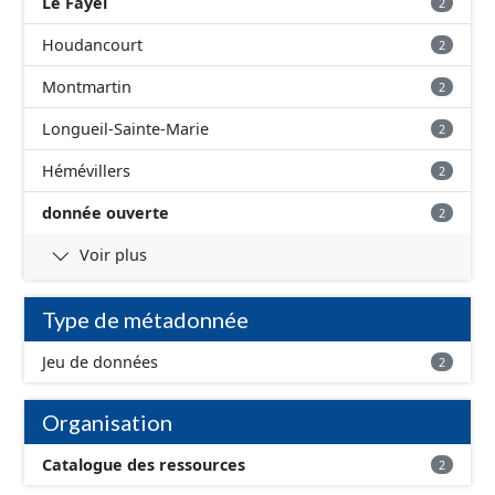
Le Fayel
2
Houdancourt
2
Montmartin
2
Longueil-Sainte-Marie
2
Hémévillers
2
donnée ouverte
2
Voir plus
Type de métadonnée
Jeu de données
2
Organisation
Catalogue des ressources
2