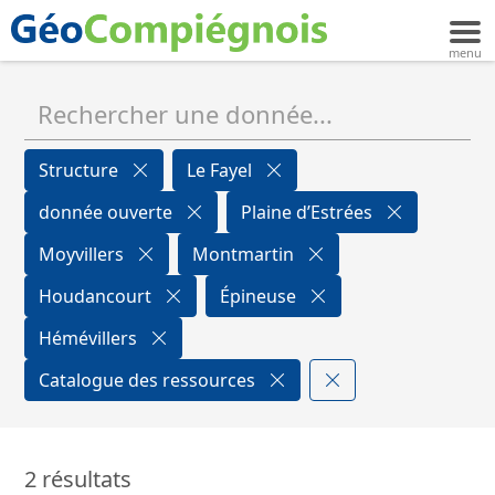
Structure
Le Fayel
donnée ouverte
Plaine d’Estrées
Moyvillers
Montmartin
Houdancourt
Épineuse
Hémévillers
Catalogue des ressources
2 résultats