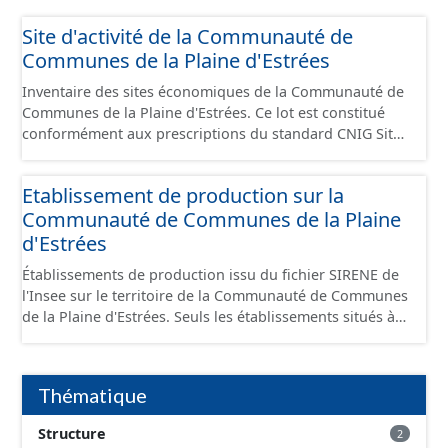
Site d'activité de la Communauté de
Communes de la Plaine d'Estrées
Inventaire des sites économiques de la Communauté de
Communes de la Plaine d'Estrées. Ce lot est constitué
conformément aux prescriptions du standard CNIG Sites
Économiques et fourni au format GeoPackage et
GeoJson.
Etablissement de production sur la
Communauté de Communes de la Plaine
d'Estrées
Établissements de production issu du fichier SIRENE de
l'Insee sur le territoire de la Communauté de Communes
de la Plaine d'Estrées. Seuls les établissements situés à
l'intérieur d'un site économique sont téléchargeables au
format GeoPackage et GeoJson et structurés
conformément aux prescriptions du standard CNIG Sites
Thématique
Économiques. Ce lot ne contient pas la référence aux
terrains à vocation économique à ce jour. Il est filtré au-
Structure
2
delà des prescriptions du CNIG se limitant aux SCI.