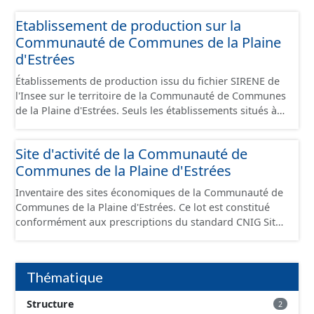
Etablissement de production sur la
Communauté de Communes de la Plaine
d'Estrées
Établissements de production issu du fichier SIRENE de
l'Insee sur le territoire de la Communauté de Communes
de la Plaine d'Estrées. Seuls les établissements situés à
l'intérieur d'un site économique sont téléchargeables au
format GeoPackage et GeoJson et structurés
Site d'activité de la Communauté de
conformément aux prescriptions du standard CNIG Sites
Communes de la Plaine d'Estrées
Économiques. Ce lot ne contient pas la référence aux
terrains à vocation économique à ce jour. Il est filtré au-
Inventaire des sites économiques de la Communauté de
delà des prescriptions du CNIG se limitant aux SCI.
Communes de la Plaine d'Estrées. Ce lot est constitué
conformément aux prescriptions du standard CNIG Sites
Économiques et fourni au format GeoPackage et
GeoJson.
Thématique
Structure
2