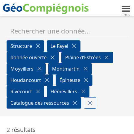
Structure
Le Fayel
donnée ouverte
Plaine d’Estrées
Moyvillers
Montmartin
Houdancourt
Épineuse
Rivecourt
Hémévillers
Catalogue des ressources
2 résultats