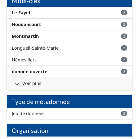
Mots-clés
Le Fayel
2
Houdancourt
2
Montmartin
2
Longueil-Sainte-Marie
2
Hémévillers
2
donnée ouverte
2
Voir plus
Type de métadonnée
Jeu de données
2
Organisation