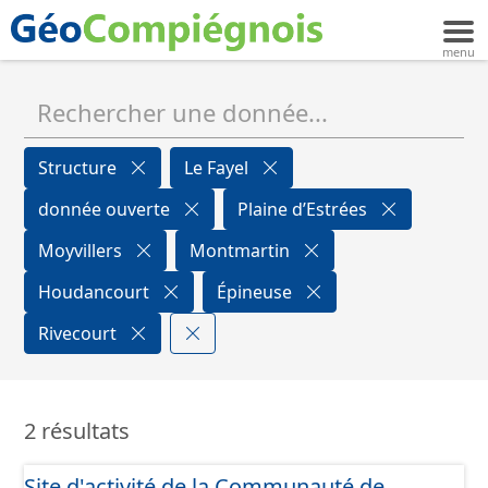
Structure
Le Fayel
donnée ouverte
Plaine d’Estrées
Moyvillers
Montmartin
Houdancourt
Épineuse
Rivecourt
2 résultats
Site d'activité de la Communauté de