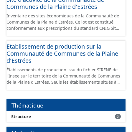
Communes de la Plaine d'Estrées
Inventaire des sites économiques de la Communauté de
Communes de la Plaine d'Estrées. Ce lot est constitué
conformément aux prescriptions du standard CNIG Sites
Économiques et fourni au format GeoPackage et
GeoJson.
Etablissement de production sur la
Communauté de Communes de la Plaine
d'Estrées
Établissements de production issu du fichier SIRENE de
l'Insee sur le territoire de la Communauté de Communes
de la Plaine d'Estrées. Seuls les établissements situés à
l'intérieur d'un site économique sont téléchargeables au
format GeoPackage et GeoJson et structurés
conformément aux prescriptions du standard CNIG Sites
Thématique
Économiques. Ce lot ne contient pas la référence aux
terrains à vocation économique à ce jour. Il est filtré au-
Structure
2
delà des prescriptions du CNIG se limitant aux SCI.